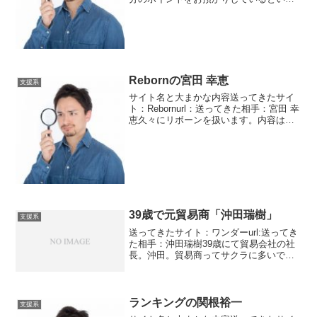
連絡です。所持しているポイントは別と
して種別を分けているので、追加で費用
を払う必要はない。
Rebornの宮田 幸恵
支援系
サイト名と大まかな内容送ってきたサイ
ト：Rebornurl：送ってきた相手：宮田 幸
恵久々にリボーンを扱います。内容はあ
まり変わりありませんね。1億円を超える
金額を譲渡する話です。微妙に内容を変
えて名前を変えている感じですね。写真
はアップし...
39歳で元貿易商「沖田瑞樹」
支援系
送ってきたサイト：ワンダーurl:送ってき
た相手：沖田瑞樹39歳にて貿易会社の社
長。沖田。貿易商ってサクラに多いです
ね。交通事故で車椅子のなったとありま
すがそれでも経営ってできますよね。ネ
ットと電話があればできるでしょう。こ
のワンダーという...
ランキングの関根裕一
支援系