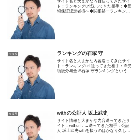
サイト名と大まかな内容送ってきたサイ
ト：ランキングurl:送ってきた相手：◆受
領保証認定者様へ◆関根裕一ランキング
というサイトに入ります。ここを扱うの
は初めてですがなんとなく手口がSNSに
似ています。SPGuestと書いてあるとこ
ろがそうで...
ランキングの石塚 守
支援系
サイト名と大まかな内容送ってきたサイ
ト：ランキングurl:送ってきた相手：※受
領後分与金※石塚 守ランキングというサ
イトに動きがありました。石塚守という
方からのメッセージです。受領後分与金
の案内をしてきました。受領後分与って
なんでしょうねえ...
withの公証人 坂上武史
支援系
サイト情報と大まかな内容送ってきたサ
イト：withurl：→送ってきた相手：公証
人 坂上武史withを扱うのはかなり久しぶ
りです。基本ずっと同じサクラなのです