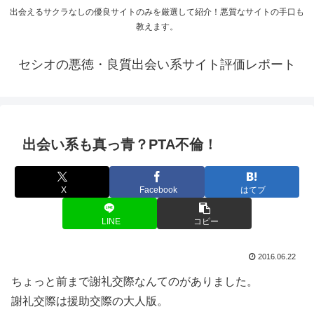
出会えるサクラなしの優良サイトのみを厳選して紹介！悪質なサイトの手口も
教えます。
セシオの悪徳・良質出会い系サイト評価レポート
出会い系も真っ青？PTA不倫！
X
Facebook
はてブ
LINE
コピー
2016.06.22
ちょっと前まで謝礼交際なんてのがありました。
謝礼交際は援助交際の大人版。