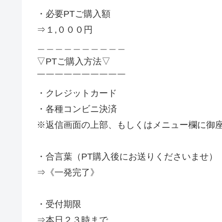
・必要PTご購入額
⇒１,０００円
＿＿＿＿＿＿＿＿＿＿
▽PTご購入方法▽
￣￣￣￣￣￣￣￣￣￣
・クレジットカード
・各種コンビニ決済
※返信画面の上部、もしくはメニュー欄に御
・合言葉（PT購入後にお送りくださいませ）
⇒《一発完了》
・受付期限
⇒本日２３時まで