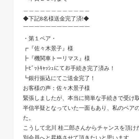
＿＿＿＿＿＿＿＿＿＿＿＿
◆下記8名様送金完了済!◆
￣￣￣￣￣￣￣￣￣￣￣￣
・第１ペア・
┏『佐々木景子』様
┣『機関車トーリマス』様
┣ﾋﾞｯﾄｷｬｯｼｭにてお手続き完了済み！
┗銀行振込にてご送金完了！
お客様の声：佐々木景子様
緊張しましたが、本当に簡単な手続きで受け
半信半疑となっていた一面もあり、私のペア
た。
こうして北川 桂二郎さんからチャンスを頂け
別会員へと昇格させて頂きたいと思います。