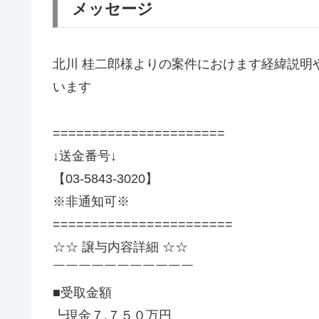
メッセージ
北川 桂二郎様よりの案件におけます経緯説明や
います
======================
↓送金番号↓
【03-5843-3020】
※非通知可※
=======================
☆☆ 譲与内容詳細 ☆☆
￣￣￣￣￣￣￣￣￣￣￣
■受取金額
┗現金７,７５０万円