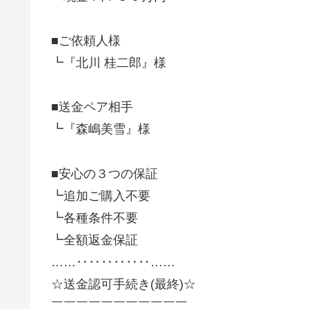
■ご依頼人様
┗『北川 桂二郎』様
■送金ペア相手
┗『森嶋美雪』様
■安心の３つの保証
┗追加ご購入不要
┗各種条件不要
┗全額返金保証
……‥‥‥‥‥‥……
☆送金認可手続き(最終)☆
￣￣￣￣￣￣￣￣￣￣￣