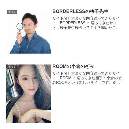
BORDERLESSの桜子先生
支援系
サイト名と大まかな内容送ってきたサイ
ト：BORDERLESSurl:送ってきたサイ
ト：桜子先生桜占い？？？？聞いたこと
ありません。古来より伝わるってそんな
有名な占いなんですか？？？？しかも私
が迷い人の巣窟いると・・・勝手に決め
つけないでくだ...
ROOMの小倉のぞみ
支援系
サイト名と大まかな内容送ってきたサイ
ト：ROOMurl:送ってきた相手：小倉のぞ
みROOMという新しいサイトです。別の
サイトでもありますが別の運営者だと思
います。そのサイトはまだいきていま
す。いきていますって表現もおかしいで
すけどね。同じ支...