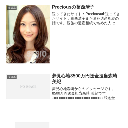
Preciousの葛西清子
支援系
送ってきたサイト：Preciousurl:送ってき
たサイト：葛西清子またまた遺産相続の
話です。親族の遺産相続でもめた人は弁
護士ではなく、出会い系サイトを頼るの
でしょうか？？？普通に考えてありえな
いですね。前は叔父ともめたという話で
すが今回は...
夢見心地8500万円送金担当森崎
支援系
美紀
夢見心地森崎からのメッセージです。
8500万円送金担当森崎 美紀です
♪====================↓↓即送金番
号↓↓【03-6777-3275】※非通知可
====================強制送金権利
保証:発令!〓〓〓〓〓...