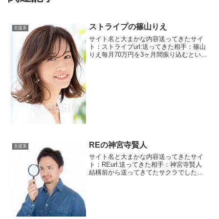
ストライプの篠山りえ
支援系
サイト名と大まかな内容送ってきたサイ
ト：ストライプurl:送ってきた相手：篠山
りえ毎月70万円を3ヶ月間振り込むといっ
てきました。3ヶ月だったら一括で振り込
んでくれればいじゃん。そんなめんどく
さいことしないでさ・・・・と思います
ね。送ってき...
REの神宮寺賢人
支援系
サイト名と大まかな内容送ってきたサイ
ト：REurl:送ってきた相手：神宮寺賢人
結構前から送ってきてたサクラでしたが
スパムメールも減ってきたので公開しま
す。神宮寺賢人という年齢不詳の人。自
称都知事選出馬を目標とする人。まあ目
標だったらいくらで...