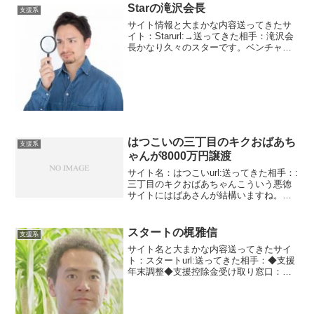
Starの滝沢会長
支援系
サイト情報と大まかな内容送ってきたサ
イト：Starurl:→送ってきた相手：滝沢会
長かなり久々のスターです。ベンチャー
企業の会長をしているという滝沢。ベン
チャー企業ってどこのだよ？？？と思い
ます。そもそもベンチャーお意味を若手
いるのかな？？...
はつこいの三丁目のキクおばあち
支援系
ゃんが8000万円譲渡
サイト名：はつこいurl:送ってきた相手：:
三丁目のキクおばあちゃんこういう悪徳
サイトにはばあさんが結構いますね。今
回もおばあさんです。東京のとある三丁
目に住んでるキクばあさんです。文章は
結構面白いですね。癒されました。メー
スタートの梶雅信
支援系
ルできるのに電話...
サイト名と大まかな内容送ってきたサイ
ト：スタートurl:送ってきた相手：◆支援
年末調整◆支援控除金受け取り窓口：梶
雅信スタートという新しいサイトです。
以前からあったのかもしれません
が・・・・スタートというサイトは毎月