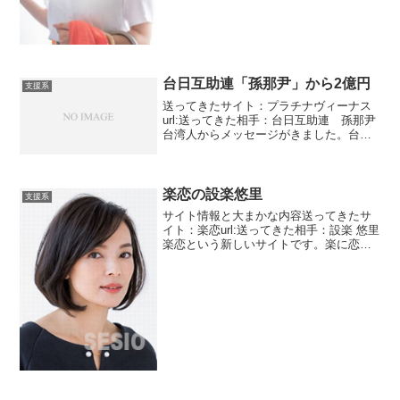
台日互助連「孫那尹」から2億円
支援系
送ってきたサイト：プラチナヴィーナス
url:送ってきた相手：台日互助連 孫那尹
台湾人からメッセージがきました。台湾
生まれで台湾育ち。それなら身も心も台
湾にあるって当たり前でしょう。名前が
ソンユンナ逆から読むとなんかユンソナ
っぽく感じますね。...
楽恋の設楽悠里
支援系
サイト情報と大まかな内容送ってきたサ
イト：楽恋url:送ってきた相手：設楽 悠里
楽恋という新しいサイトです。楽に恋を
探せる？？？？40代後半くらいの熟女か
らメッセージが届きました。残念ながら
お金あげます系です。出会い系ではあり
ません。ガッカ...