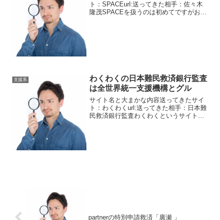
ト：SPACEurl:送ってきた相手：佐々木
隆茂SPACEを扱うのは初めてですがおそ
らくサイト名を変更しただけだと思いま
す。見覚えのあるサクラが何人かいまし
た。その一人が佐々木隆茂です。なんて
読むののだ...
わくわくの日本難民救済銀行監査
支援系
は全世界統一支援機構とグル
サイト名と大まかな内容送ってきたサイ
ト：わくわくurl:送ってきた相手：日本難
民救済銀行監査わくわくというサイトに
はいくつか架空の組織が存在します。今
回は日本難民救済銀行監査です。パレス
チナ難民救済機構なら存在しますがそん
な組織は当然存在し...
partnerの特別申請救済「廣瀬 」