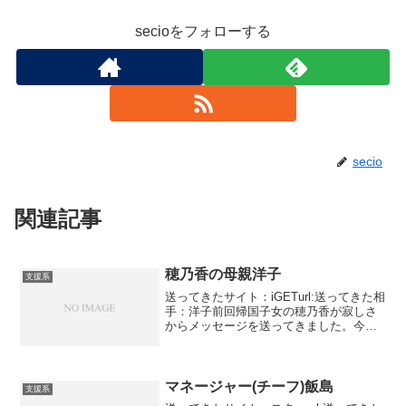
secioをフォローする
secio
関連記事
穂乃香の母親洋子
支援系
送ってきたサイト：iGETurl:送ってきた相
手：洋子前回帰国子女の穂乃香が寂しさ
からメッセージを送ってきました。今度
は母親です。洋子というらしいです。娘
を守る資金として2000万円を譲渡すると
いう話です。ぽんちゃんってありますが
誰なのかわ...
マネージャー(チーフ)飯島
支援系