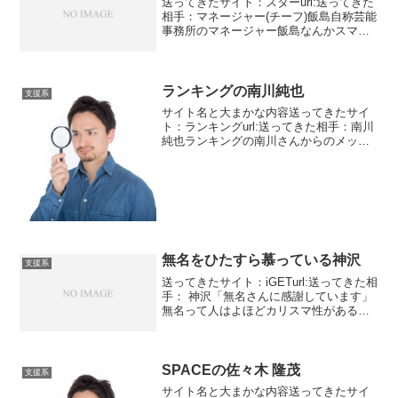
送ってきたサイト：スターurl:送ってきた
相手：マネージャー(チーフ)飯島自称芸能
事務所のマネージャー飯島なんかスマッ
プやら嵐やらいってるからジャニーズの
マネージャーかと思ったら違いました。
新規芸能プロダクションです。でも悪徳
出会い系だとA...
ランキングの南川純也
支援系
サイト名と大まかな内容送ってきたサイ
ト：ランキングurl:送ってきた相手：南川
純也ランキングの南川さんからのメッセ
ージです。受け取り期限が15時とかなり
急ぎの案件ですね。もう過ぎてしまって
います。正確には15時45分までですがな
んでそんな中...
無名をひたすら慕っている神沢
支援系
送ってきたサイト：iGETurl:送ってきた相
手： 神沢「無名さんに感謝しています」
無名って人はよほどカリスマ性があるの
ですね。彼女からのメッセージはきてま
したがただの頭の弱そうなドキュンにし
か見えませんでした。あの人のパソコン
の知識は国...
SPACEの佐々木 隆茂
支援系
サイト名と大まかな内容送ってきたサイ