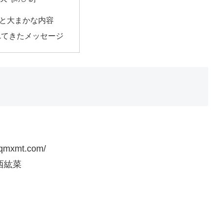
と大まかな内容
れてきたメッセージ
bfqmxmt.com/
西紘菜