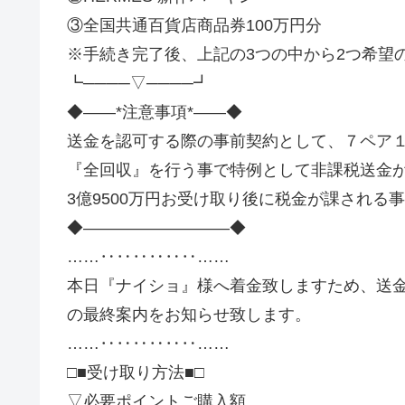
③全国共通百貨店商品券100万円分
※手続き完了後、上記の3つの中から2つ希望
┗────▽────┛
◆――*注意事項*――◆
送金を認可する際の事前契約として、７ペア
『全回収』を行う事で特例として非課税送金が
3億9500万円お受け取り後に税金が課される
◆―――――――――◆
……‥‥‥‥‥‥……
本日『ナイショ』様へ着金致しますため、送金完
の最終案内をお知らせ致します。
……‥‥‥‥‥‥……
□■受け取り方法■□
▽必要ポイントご購入額