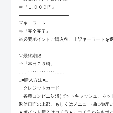
⇒『１,０００円』
―――――――――――
▽キーワード
⇒『完全完了』
※必要ポイントご購入後、上記キーワードを
▽最終期限
⇒『本日２３時』
……‥‥‥‥‥‥……
□■購入方法■□
・クレジットカード
・各種コンビニ決済(ビットキャッシュ、ネッ
返信画面の上部、もしくはメニュー欄に御座
★ポイント購入はコチラ★←コチラからもポ