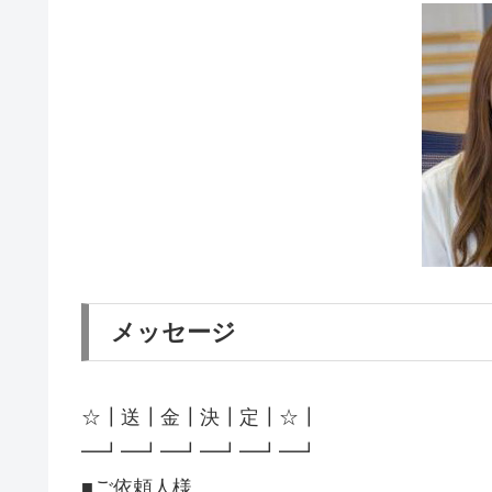
メッセージ
☆┃送┃金┃決┃定┃☆┃
━┛━┛━┛━┛━┛━┛
■ご依頼人様