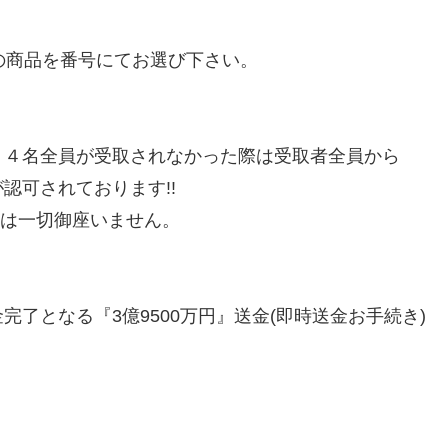
の商品を番号にてお選び下さい。
１４名全員が受取されなかった際は受取者全員から
認可されております!!
事は一切御座いません。
了となる『3億9500万円』送金(即時送金お手続き)