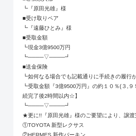
┗『原田光雄』様
■受け取りペア
┗『遠藤ひとみ』様
■受取金額
┗現金3億9500万円
┗────▽────┛
■送金保険
┗如何なる場合でも記載通りに手続きの履行が
┗受取金額『3億9500万円』の約１０％(３,
続完了後2時間以内☆】
┗────▽────┛
★更に!!『原田光雄』様のご要望により、譲渡完
①TOYOTA 新型レクサス
②HERMES 新作バーキン