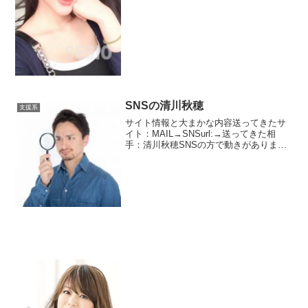
たら綺麗目の女性でした。スタイルもい
い・・・・そんな彼女の出会えるのか
な？？とい...
SNSの清川秋穂
支援系
サイト情報と大まかな内容送ってきたサ
イト：MAIL→SNSurl:→送ってきた相
手：清川秋穂SNSの方で動きがありまし
た。前ほど動きは激しくなくました。今
回送ってきた相手は清川秋穂という方で
す。年齢は30歳から34歳。職業は会社員
です。仕事...