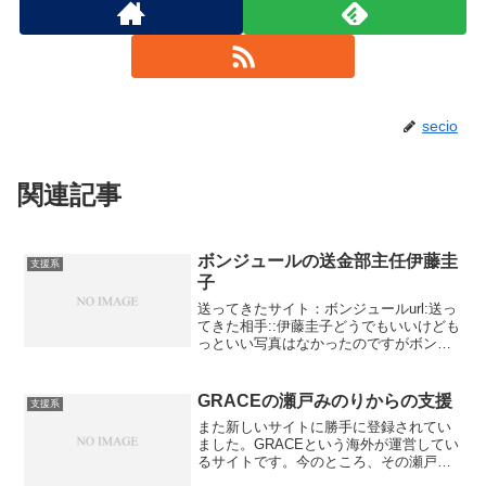
secio
関連記事
ボンジュールの送金部主任伊藤圭
支援系
子
送ってきたサイト：ボンジュールurl:送っ
てきた相手::伊藤圭子どうでもいいけども
っといい写真はなかったのですがボンジ
ュールの送金部主任伊藤圭子です、水内
夫婦絡みですねおやおや夫婦両方とも私
にお金をくれるのですね。しかも車つ
GRACEの瀬戸みのりからの支援
支援系
き！フィットって...
また新しいサイトに勝手に登録されてい
ました。GRACEという海外が運営してい
るサイトです。今のところ、その瀬戸以
外からメッセージは入っておりません。