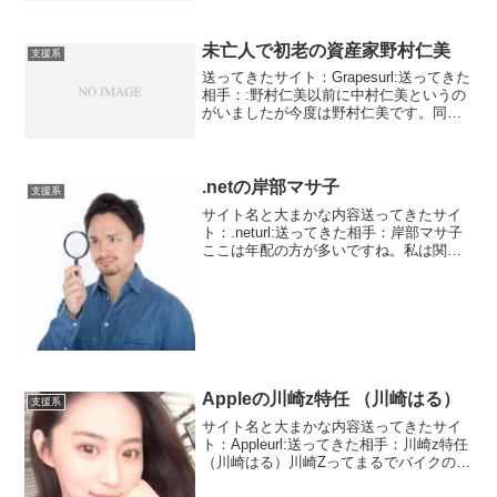
有名なデザイナーだそうです。url:私は通
販会社を経営している瀬戸みのりと申し
ます。この度、...
未亡人で初老の資産家野村仁美
支援系
送ってきたサイト：Grapesurl:送ってきた
相手：:野村仁美以前に中村仁美というの
がいましたが今度は野村仁美です。同じ
字で同じ読み方の名前って偶然にしては
できすぎてますよね。業者は名前をつけ
るときに考えなかったのでしょうかあ！
この名前は...
.netの岸部マサ子
支援系
サイト名と大まかな内容送ってきたサイ
ト：.neturl:送ってきた相手：岸部マサ子
ここは年配の方が多いですね。私は関東
人ですが宮崎県の方からメッセージが届
きました。もちろん出会いを求めてのメ
ッセージではありません。送ってきたの
は岸部マサコで...
Appleの川崎z特任 （川崎はる）
支援系
サイト名と大まかな内容送ってきたサイ
ト：Appleurl:送ってきた相手：川崎z特任
（川崎はる）川崎Zってまるでバイクの名
前みたいです。男なのかな？？？と思っ