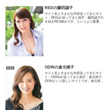
ッチングサイトですか？トップページを
見てみるとサイト説明文がないです。利
REDの藤田誠子
支援系
用規約は出...
サイト名と大まかな内容送ってきたサイ
ト：REDurl:送ってきた相手：藤田誠子引
き続きRED絡みです。というより森重忠
雄からみです。金融監査機関の藤田とい
う女性からのメッセージです。支援詐欺
では審査機関を名乗る方からのメッセー
ジはよくきます...
ODINの倉元靖子
支援系
サイト名と大まかな内容送ってきたサイ
ト：ODINurl:送ってきた相手：倉元靖子
ODINという新しいサイトです。倉元靖子
という国民生活救援機構に所属している
女性です。なんか調査をして支援対象に
選ばれたそうです。やったね！！！なん
て言いません...