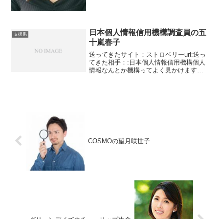
日本個人情報信用機構調査員の五
支援系
十嵐春子
送ってきたサイト：ストロベリーurl:送っ
てきた相手：:日本個人情報信用機構個人
情報なんとか機構ってよく見かけます
ね。私の中では定番になっています。と
いっても実在する組織ではありません。
悪徳出会い系にいる組織では似たような
名前をみかけるので...
COSMOの望月咲世子