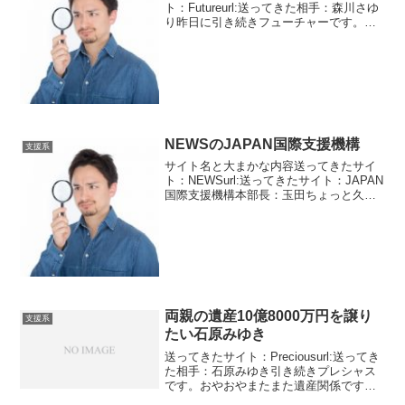
ト：Futureurl:送ってきた相手：森川さゆ
り昨日に引き続きフューチャーです。今
度は森川さゆりという方です。肩書きは
不明ですね。どこの組織に属しているか
不明です。今度は小切手の配送だそうで
す。小切手っ...
NEWSのJAPAN国際支援機構
支援系
サイト名と大まかな内容送ってきたサイ
ト：NEWSurl:送ってきたサイト：JAPAN
国際支援機構本部長：玉田ちょっと久々
の更新です。特に目新しいサクラが見当
たりませんでした。NEWS の方で新しい
サクラです。JAPAN国際支援機構という
団体...
両親の遺産10億8000万円を譲り
支援系
たい石原みゆき
送ってきたサイト：Preciousurl:送ってき
た相手：石原みゆき引き続きプレシャス
です。おやおやまたまた遺産関係ですか
このサイトは遺産を他人に譲るためのマ