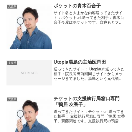
ポケットの青木百合子
支援系
サイト名と大まかな内容送ってきたサイ
ト：ポケットurl:送ってきた相手：青木百
合子今度はポケットです。自称もとファ
ンドマネージャーである青木百合子から
のメッセージです。現在は結婚をしてい
て負担の少ない金融コンサルタントをし
ているとのこと。う...
Utopia湯島の主治医岡田
支援系
送ってきたサイト： Utopiaurl:送ってきた
相手：院長岡田前回同じサイトからメッ
セージきてました。湯島という元代議士
です。彼は脳腫瘍にかかってて財産9500
万円を譲りたいというものでした。湯島
という代議士はいくら調べても出てきま
せんで...
チケットの支援執行局窓口専門
支援系
「鴨居 友香子」
送ってきたサイト：チケットurl:送ってき
た相手： 支援執行局窓口専門「鴨居 友香
子」斎藤関連です。支援執行局の鴨居と
いう人からのメッセージ。執行ってなん
か悪いことをしたような感じになりま