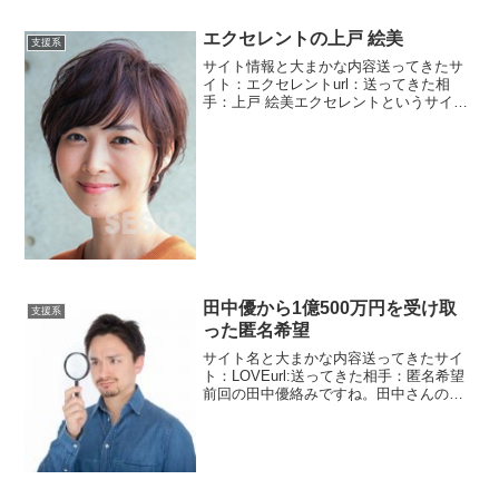
という形で受け取ったことはありますが
そんな金額はありえないのですよ。
エクセレントの上戸 絵美
支援系
サイト情報と大まかな内容送ってきたサ
イト：エクセレントurl：送ってきた相
手：上戸 絵美エクセレントというサイト
で動きがありました。上戸絵美という財
団の理事をしている方です。見た目は40
代ですかね。どこの理事さんです
か？？？と突っ込みたくな...
田中優から1億500万円を受け取
支援系
った匿名希望
サイト名と大まかな内容送ってきたサイ
ト：LOVEurl:送ってきた相手：匿名希望
前回の田中優絡みですね。田中さんの許
可を得て任意で連絡します。前回は田中
がお父さんへ想いを勝手に綴ってまし
た。亡くなったお父さんですね。感動の
手紙って感じですが...