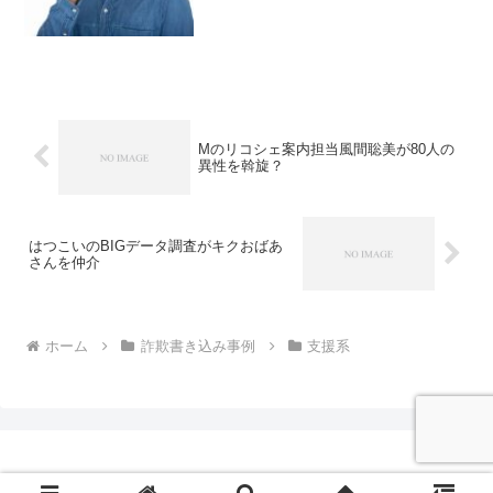
す。強制執行とか、あとは刑罰・・・・
あんまりいい響き...
Mのリコシェ案内担当風間聡美が80人の
異性を斡旋？
はつこいのBIGデータ調査がキクおばあ
さんを仲介
ホーム
詐欺書き込み事例
支援系