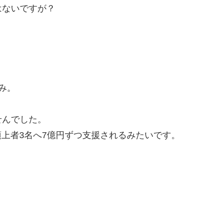
はないですが？
み。
せんでした。
り頂上者3名へ7億円ずつ支援されるみたいです。
・