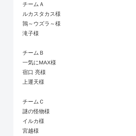
チームＡ
ルカスタカス様
鶉～ウズラ～様
滝子様
チームＢ
一気にMAX様
宿口 亮様
上運天様
チームＣ
謎の怪物様
イルカ様
宮越様