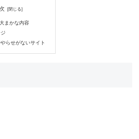
次
大まかな内容
ージ
ややらせがないサイト