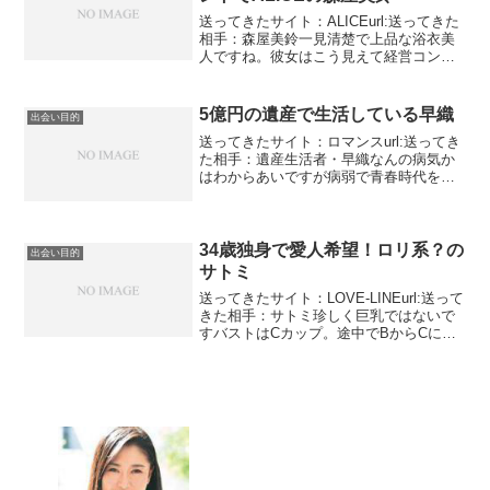
送ってきたサイト：ALICEurl:送ってきた
相手：森屋美鈴一見清楚で上品な浴衣美
人ですね。彼女はこう見えて経営コンサ
ルタントらしいです。年収が2億7000万
円。名前は本名かわかりませんが年収っ
て堂々と公開するものな？？といつも疑
5億円の遺産で生活している早織
出会い目的
問に感じま...
送ってきたサイト：ロマンスurl:送ってき
た相手：遺産生活者・早織なんの病気か
はわからあいですが病弱で青春時代を過
ごせなかったという早織。写真もちょっ
とネガティブな感じはします。ちょっと
業者はがんばりましたね。友人もいない
そうです。両親は他...
34歳独身で愛人希望！ロリ系？の
出会い目的
サトミ
送ってきたサイト：LOVE-LINEurl:送って
きた相手：サトミ珍しく巨乳ではないで
すバストはCカップ。途中でBからCにな
ったみたいでそこは好感持てますね豊胸
手術でGカップになりましたとかだった
らいやでしたがなぜかGカップというパ
ターン多...