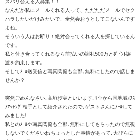
ズバリ会える人募集！！
なんだか私にメールくれる人って、ただただメールでセク
ハラしたいだけみたいで、全然会おうとしてこないんです
よね。
そういう人はお断り！絶対会ってくれる人を探しているん
です。
私と付き合ってくれるなら前払いの謝礼500万とﾎﾟｲﾝﾄ譲
渡を約束します｡
そしてﾒｰﾙ送受信と写真閲覧も全部､無料にしたので話しま
せんか？
突然ごめんなさい､高垣歩実といいます｡ｻｲﾄから同地域ｵｽｽ
ﾒﾏｯﾁﾝｸﾞ相手として紹介されたので､ゲストさんにﾒｰﾙして
みました!
私とのﾒｰﾙや写真閲覧も全部､無料にしてもらったので無視
しないでくださいね
ちょっとした事情があって､大ぴらに