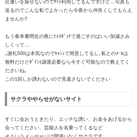
出逢いを探せないのでｻｲﾄ利用してるんですけど…写真も
送るのでこんな私でよかったら今夜から仲良くしてもらえ
ませんか?
もう春本番間近の夜にﾋﾄﾘﾎﾞｯﾁで過ごすのはいい加減さみ
しくって…
｡謝礼500は本気なのでｷｬｼｭで用意してるし､私とのﾒｰﾙは
無料だけどﾎﾟｲﾝﾄ譲渡必要なら今すぐ可能なので教えてく
ださいね｡
この1回しか誘わないので見逃さないでください
サクラややらせがないサイト
すぐに会おうときたり、エッチな誘い、お金をあげるから
会ってください、芸能人を名乗ってくるなど
そういうメッセージは間違いなくサクラです。