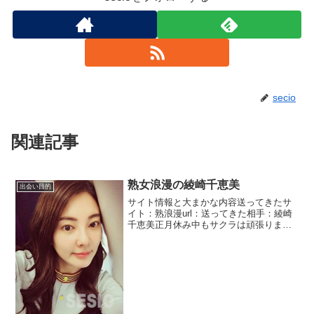
secio
関連記事
熟女浪漫の綾崎千恵美
出会い目的
サイト情報と大まかな内容送ってきたサ
イト：熟浪漫url：送ってきた相手：綾崎
千恵美正月休み中もサクラは頑張ります
ね。もっとも自動で送っているのでしょ
うけど・・・・不倫希望の綾崎千恵美か
らのメッセージです。まあ出会い系で不
倫をする人って結構多...