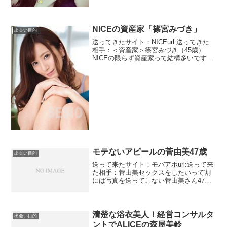
NICEの資産家「篠宮みづき」
出会い目的
送ってきたサイト：NICEurl:送ってきた
相手：＜資産家＞篠宮みづき（45歳）
NICEの限らず資産家って結構多いです。
ビルのオーナーとか、地主とか、マンシ
ョンオーナーとかですね。今回の篠宮み
づきというのもそうです。資産は10億円
という富豪...
モテないアピールの菅由美47歳
出会い目的
送って来たサイト：モバアポurl:送って来
た相手：菅由美セックスをしたいって割
には写真を送ってこない菅由美さん47歳
となかなか年いってます。まあその年齢
でも若く見える人っていますけどね。経
験人数3人。まあありえないことはないで
す。真面目な型...
清楚な浴衣美人！経営コンサルタ
出会い目的
ントでALICEの森屋美鈴