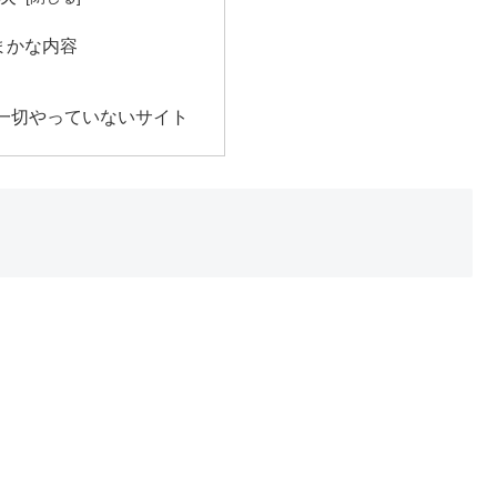
まかな内容
一切やっていないサイト
ト
。