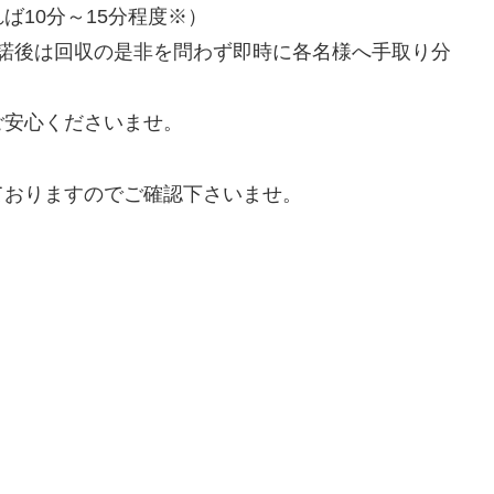
ば10分～15分程度※）
、承諾後は回収の是非を問わず即時に各名様へ手取り分
ご安心くださいませ。
ておりますのでご確認下さいませ。