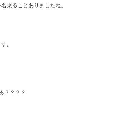
を名乗ることありましたね。
ます。
る？？？？
？