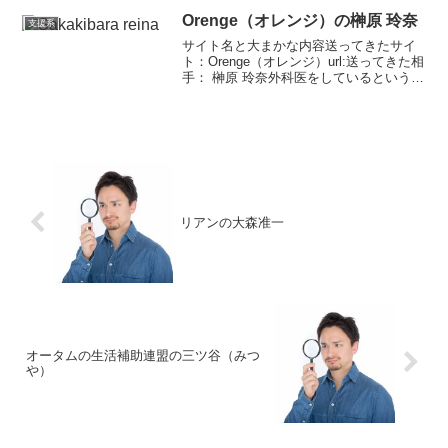
Orenge（オレンジ）の榊原 玲奈
支援系
サイト名と大まかな内容送ってきたサイ
ト：Orenge（オレンジ）url:送ってきた相
手： 榊原 玲奈外科医をしているという榊
原玲奈。支援系の案件は外科医が多いで
す。彼女はかなり波乱万丈な人生です。
まず父親の病気で亡くしています。兄弟
は兄がい...
リアンの大森准一
オータムの生活補助連盟の三ツ谷（みつ
や）