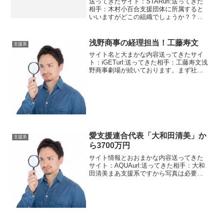
送ってきたサイト：STARurl:送ってきた
相手：木村小百合支援団体に所属すると
いいますがどこの組織でしょうか？？？
って感じです。突っ込みたい点がいくつ
かあります。旦那と息子を交通事故で失
ったのはありえるとして夫が知人の保証
浅野商事の経理担当！工藤寿文
支援系
人となって1億円...
サイト名と大まかな内容送ってきたサイ
ト：iGETurl:送ってきた相手：工藤寿文浅
野商事劇場が続いております。まず社長
が最初に送ってきて今度は専務が送って
きて最後は経理担当です。一つの出会い
系に二人の重役、そして今度は経理
と・・・笑わせてく...
愛支援連合代表「大和田清美」か
支援系
ら3700万円
サイト情報とおおまかな内容送ってきた
サイト：AQUAurl:送ってきた相手：大和
田清美まあ支援系ですから写真は必要な
いでしょう。愛支援連合というなんか漫
画に出て来そうな名前の怪しい団体で
す。支援金の総額1億5000万円と書いてい
ます。でも、...