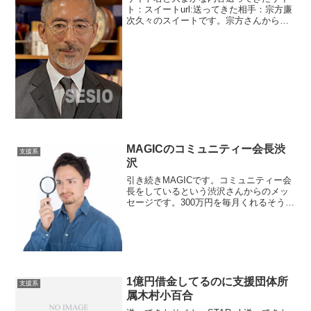
ト：スイートurl:送ってきた相手：宗方廉
次久々のスイートです。宗方さんからの
メッセージです。多重案件失敗者や利用
料加重者を救う活動をしているそうで
す。えらいですね。でも別に私は助けて
ほしいなんて思ってな...
MAGICのコミュニティー会長渋
支援系
沢
引き続きMAGICです。コミュニティー会
長をしているという渋沢さんからのメッ
セージです。300万円を毎月くれるそうで
す。そんな話があるわけないですね。月
費用0円とありますがまあ普通に考えてそ
れはないでしょう。
1億円借金してるのに支援団体所
支援系
属木村小百合