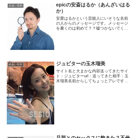
epicの安斎はるか（あんざいはる
出会い目的
か）
安齋はるかという芸能人にいそうな名前
の人からのメッセージです。メッセージ
を書くのは初めて？？嘘つかないでくだ
さい。もうすでに多数の人に贈っている
のでしょう？バレバレですよ？私には分
かりますよ？騙されませんよ？彼女の実
家は飲食店経営をしているそうです。ま
あありがちですね。彼女自身もフードコ
ーディネーターとして活動しており、会
社役員もしている。収入はかなりあると
ジュピターの玉木瑠美
出会い目的
のこと。
サイト名と大まかな内容送ってきたサイ
ト：ジュピターurl：送ってきた相手：玉
木瑠美名前からしてちょっとアレです
ね。懐かしいと思う方いるかもしれませ
ん。玉置成実って歌手がいましたがそれ
を意識しているのでしょうか？玉木瑠美
というサクラです。愛車...
旦那とのセックスに飽きた？不倫