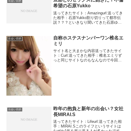
出会い目的
希望の石原Yukko
送ってきたサイト：Amazingurl:送ってき
た相手：石原Yukko割り切りって都市伝
説？？？といきなり聞いてきた石原ゆっ
こ。出会い系サイトでセフレや割り切り
はあるのか？？と聞いてきました。そり
ゃああるでしょう。悪徳サイトでも良質
自称ホステスナンバーワン椎名エ
出会い目的
サイトで...
ミリ
サイト名と大まかな内容送ってきたサイ
ト：Curl:送ってきた相手：椎名エミリず
っと同じサイトなのもなんなので今回は
変えます。Cいう適当な名前のサイトで
す。やる気あるのって感じです。アドレ
スも適当に作ったなという感がありま
す。デザインもなんじ...
昨年の抱負と新年の出会い？女社
出会い目的
長MIRAI.S
送ってきたサイト：Lifeurl:送ってきた相
手：MIRAI.Sこのライフというサイトは
なぜか1年を振り返る人が多かったです。