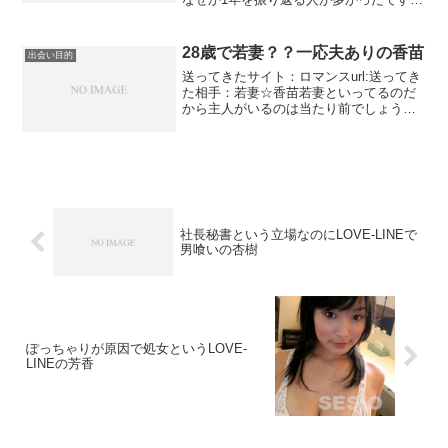
マニュアルで決まってるっぽいですね。
これじゃあばればれですよ？？？業者さ
ん＾＾女子アナにいそうなタイプです
28歳で若妻？？一応夫ありの香苗
出会い目的
ね。9割...
送ってきたサイト：ロマンスurl:送ってき
た相手：若妻☆香苗若妻といってるのだ
から主人がいるのは当たり前でしょう。
一応主人がいるって主人がいなかったら
人妻じゃないでしょう。他のサクラでも
既婚の人妻と書いているのがありまし
た。業者は騙したいな...
社長秘書という立場なのにLOVE-LINEで
男喰いの杏樹
ぽっちゃりが原因で処女というLOVE-
LINEの芳香