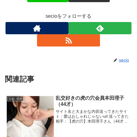
secioをフォローする
secio
関連記事
乱交好きの虎の穴会員本田理子
出会い目的
（44才）
サイト名と大まかな内容送ってきたサイ
ト：愛はおしゃれじゃないurl:送ってきた
相手：【虎の穴】本田理子さん（44才）
虎の穴乱交サークルにいる会員本田理子
です。44歳と結構年がいってますね。乱
交が大好きだからサークル入ったのです