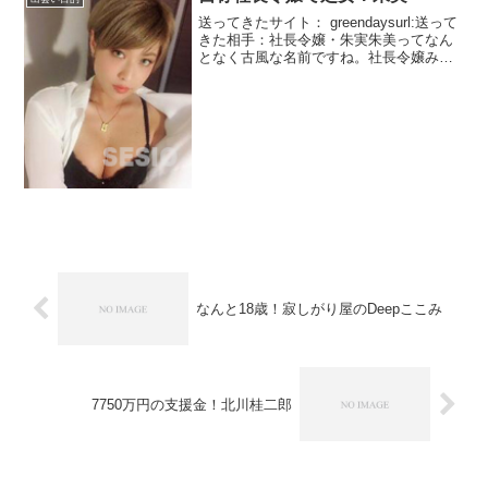
送ってきたサイト： greendaysurl:送って
きた相手：社長令嬢・朱実朱美ってなん
となく古風な名前ですね。社長令嬢みた
いです。見た目ちょっとおっかないで
す。エッチな経験がないってこの写真じ
ゃ説得力ありません。逆に童貞キラーっ
て感じがし...
なんと18歳！寂しがり屋のDeepここみ
7750万円の支援金！北川桂二郎