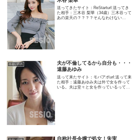
木谷 梨華
送ってきたサイト：ReStarturl:送ってき
た相手：三木谷 梨華（34歳）三木谷って
あの楽天の？？？？そんなわけない
か！！ランジェリーブランドのオーナー
だそうです。え？？インターネット通販
じゃないの？？？って私もしつこいです
ね。出ました...
夫が不倫してるから自分も・・・
出会い目的
遠藤あゆみ
送って来たサイト：モバアポurl:送って来
た相手：遠藤あゆみ夫は外で女を作って
いる。夫は堂々と女を作っているってこ
とですかね。もしくは開き直ったと
か？？？？夫が家にはほとんど帰ってこ
なく、自分はお留守番というのが嫌にな
ったみたいです。かと言...
自称社長令嬢で処女！朱実
出会い目的