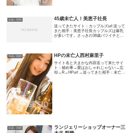
ね。オーストラ...
45歳未亡人！美恵子社長
出会い目的
送ってきたサイト：カップルズurl:送って
きた相手：美恵子社長カップルズは爆乳
が多いです。さっきの38歳バツイチと違
って垂れているかんじがします。年齢的
なものでしょうかさっきはバツイチでし
たが今度は未亡人です。未亡人の率は半
端ないです。さら...
HPの未亡人西村麻里子
出会い目的
サイト名と大まかな内容送って来たサイ
ト：秘め事→愛はおしゃれじゃない→忘
却→R→HPurl:→送ってきた相手：未亡人
西村麻里子このメッセージが来たのは2年
以上前ですがだいぶ様変わりしています
ので再編集します。未亡人で古風な感じ
がします。写真...
ランジェリーショップオーナー三
出会い目的