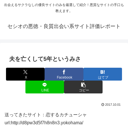
出会えるサクラなしの優良サイトのみを厳選して紹介！悪質なサイトの手口も
教えます。
セシオの悪徳・良質出会い系サイト評価レポート
夫を亡くして5年というみさ
X
Facebook
はてブ
LINE
コピー
2017.10.01
送ってきたサイト：恋するカチューシャ
url:http://d8pw3d5f7h8n8n3.yokohama/