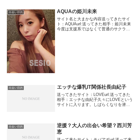
AQUAの姫川未来
出会い目的
サイト名と大まかな内容送ってきたサイ
ト：AQUAurl:送ってきた相手：姫川未来
今度は支援系ではなくて普通のサクラで
す。日本語下手でも大丈夫かな？？って
外国の方かな。自称28歳の女社長です。
アラサーだけど大丈夫って適齢期です
ね。全然問題あり...
エッチな爆乳IT関係社長由紀子
出会い目的
送ってきたサイト：LOVEurl:送ってきた
相手：エッチな由紀子久々にLOVEという
サイトに入ります。しばらくなりを潜め
ていたみたいですが久々にメッセージが
きました。これでも一応社長？？？特に
イメージはしませんでした・IT関係で毎
日社長とに...
逆援？大人の出会い希望？西川芳
出会い目的
恵
送って来たサイト：モバアポurl:送って来