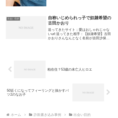
自称いじめられっ子で奴隷希望の
出会い目的
古田かおり
送ってきたサイト；愛はおしゃれじゃな
いurl:送ってきた相手：【奴隷希望】古田
かおりさんなんとなく名前が吉田沙保里
に似ていますねでも彼女だったら奴隷希
望ってことはないですね。写真見る
と・・・うーん多分美人の類には入ると
思うけどなんか違います...
柏在住？53歳の未亡人ヒロエ
50近くになってフィーリングと抜かすバ
ツ2のなお子
ホーム
詐欺書き込み事例
出会い目的