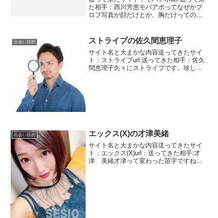
た相手：西川芳恵モバアポってなぜかプ
ロフ写真が顔だけとか、胸だけってのが
多いのですよね。顔から腰くらいまでの
写真があまりないのが不思議です。今回
はそうではないですが切り取り方もおか
ストライプの佐久間恵理子
出会い目的
しい。適当に切り抜...
サイト名と大まかな内容送ってきたサイ
ト：ストライプurl:送ってきた相手：佐久
間恵理子久々にストライプです。珍しく
支援系ではないです。佐久間恵理子とい
うまあ珍しい名前ではないですね。年齢
は不詳ですが子供が成人しているという
ことは40代から5...
エックス(X)の才津美緒
出会い目的
サイト名と大まかな内容送ってきたサイ
ト：エックス(X)url：送ってきた相手:才
津 美緒才津って変わった苗字ですね。
変換で出てきませんでした。写真見ると
まるでコラでもしたかようです。正直怖
いです。たまに元の顔どんなのだろ
う？？？と思わせる人...