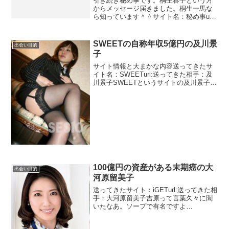
引き続き秘め事です。桐生春子という方
からメッセージ届きました。桐生一馬な
ら知っています＾＾サイト名：秘め事url:
名前：桐生春子年齢：36歳職業：投資家
→施設運営簡単に自己紹介させて頂きま
す。幼い時に両親を事故で失い、施設で
SWEETの自称年収5億円の及川景
出会い目的
育てられました。...
子
サイト情報と大まかな内容送ってきたサ
イト名：SWEETurl:送ってきた相手：及
川景子SWEETというサイトの及川景子か
らメッセージが入りましたので公開しま
す。突っ込みどころですがメッセージを
見るとただの淫乱で妹のことよりも自分
のことという...
100億円の資産がある末期癌の大
出会い目的
河原留美子
送ってきたサイト：iGETurl:送ってきた相
手：大河原留美子吉原って言葉久々に聞
いたなあ。ソープで有名ですよ
ね？？？？なんというか時代を感じる言
葉です。他にも色々有名な地域がありま