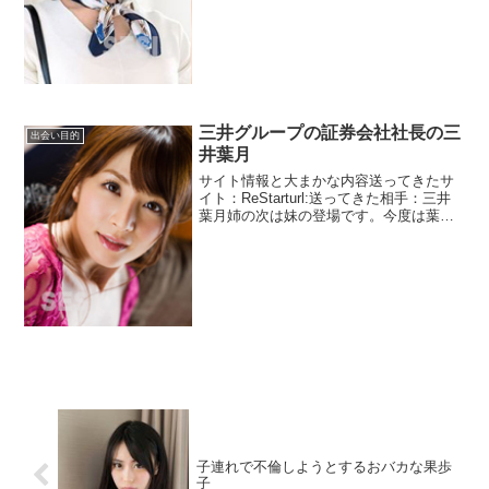
すね。でも、どうでもいいことはなので
省略させていただきます...
三井グループの証券会社社長の三
出会い目的
井葉月
サイト情報と大まかな内容送ってきたサ
イト：ReStarturl:送ってきた相手：三井
葉月姉の次は妹の登場です。今度は葉月
です。38歳で姉より二つ下ですね。こっ
ちのほうが写真がえろいのできわどいの
は載せません。加工がめんどくさいです
し胸は姉よ...
子連れで不倫しようとするおバカな果歩
子