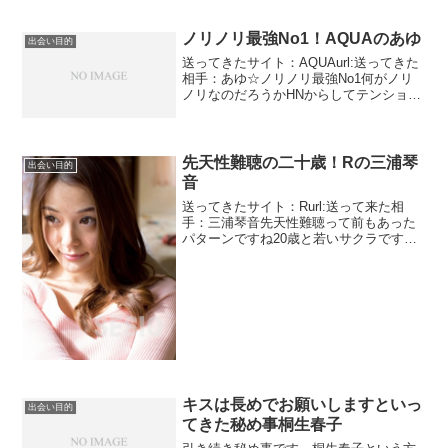
ノリノリ最強No1！AQUAのあゆ
出会い目的
送ってきたサイト：AQUAurl:送ってきた
相手：あゆ☆ノリノリ最強No1何がノリ
ノリなのだろうかHNからしてテンション
が高い割には写真はそんなに派手ではあ
りません。ちょっとセクシー系ですね。
唇が色っぽいです。35歳にしてはちょっ
と老けてい...
先天性難聴の二十歳！Rの三浦琴
出会い目的
音
送ってきたサイト：Rurl:送って来た相
手：三浦琴音先天性難聴って前もあった
パターンですね20歳と若いサクラです。
耳が聞こえない人でも結婚できる。素晴
らしいことだと思います。まあ目の見え
ない人同士で結婚することもあります。
そこはもういいでし...
キスは長めでお願いしますといっ
出会い目的
てきた秘め事桐生春子