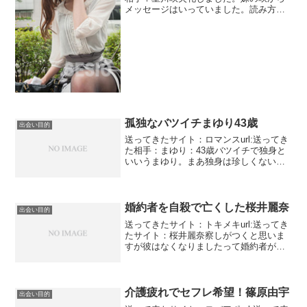
メッセージはいっていました。読み方は
どうでもいいですがやはりさきと読むよ
うです。姉と違ってやっぱりギャルっぽ
いですね。こんな写真ですがなんと総資
産は94億円...
孤独なバツイチまゆり43歳
出会い目的
送ってきたサイト：ロマンスurl:送ってき
た相手：まゆり：43歳バツイチで独身と
いいうまゆり。まあ独身は珍しくないで
すね。3割は離婚する時代ですからねえ。
今回はお金持ちアピールはないですね。
ただ単に寂しいバツイチのアラフォー。
子供もいないの...
婚約者を自殺で亡くした桜井麗奈
出会い目的
送ってきたサイト：トキメキurl:送ってき
たサイト：桜井麗奈察しがつくと思いま
すが彼はなくなりましたって婚約者がい
ました。社会人になってから結婚を決め
てました。この2行の説明であああ婚約者
は亡くなったんだなと察することはでき
ません。婚約破棄...
介護疲れでセフレ希望！篠原由宇
出会い目的