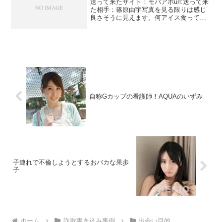
送って来たサイト：モバアポurl:送って来
た相手：篠原由宇写真を見る限りは感じ
良さそうに見えます。何アイス食ってん
だ？？と細かいところを突っ込みたくな
りますが舌を出すよりはいいでしょう。
アイドルにいそうなキュートなルックス
です。歳を取ったら...
自称Gカップの看護師！AQUAのいずみ
子連れで不倫しようとするおバカな果歩
子
ホーム
詐欺書き込み事例
出会い目的