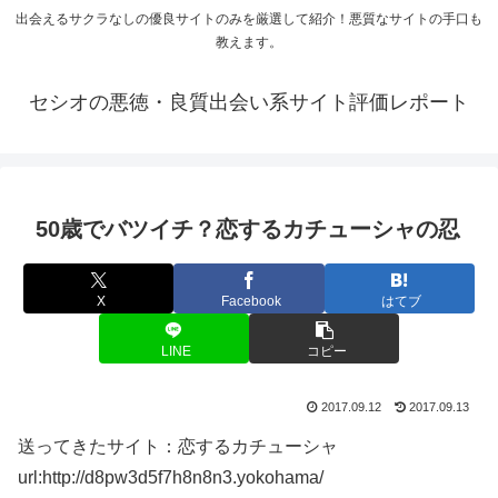
出会えるサクラなしの優良サイトのみを厳選して紹介！悪質なサイトの手口も
教えます。
セシオの悪徳・良質出会い系サイト評価レポート
50歳でバツイチ？恋するカチューシャの忍
X
Facebook
はてブ
LINE
コピー
2017.09.12
2017.09.13
送ってきたサイト：恋するカチューシャ
url:http://d8pw3d5f7h8n8n3.yokohama/