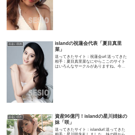
と若いです。学生ってことは女子大生を
しながらやっていると...
islandの祝蓮会代表「夏目真里
出会い目的
菜」
送ってきたサイト：祝蓮会url:送ってきた
相手：夏目真里菜なにやらここのサイト
はいろんなサークルがありますね。今度
は祝蓮会というサークルです。8000人以
上の会員。8000人というとそこそこの規
模だと思います。新世界の領主？？？？
なんだそり...
資産96億円！islandの星川姉妹の
出会い目的
妹「咲」
送ってきたサイト：islandurl:送ってきた
相手：星川咲失礼しました。妹の咲から