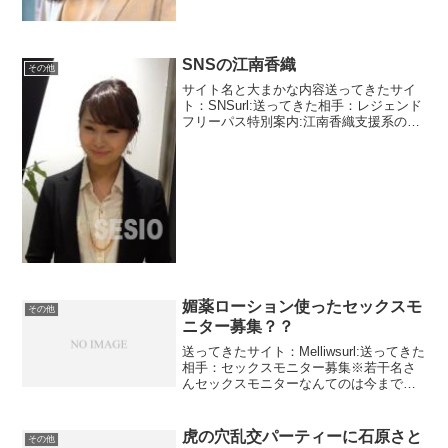
SNSの江南香織
その他
サイト名と大まかな内容送ってきたサイ
ト：SNSurl:送ってきた相手：レジェンド
フリーパス特別案内:江南香織支援系のメ
ッセージが入りましたので先行で公開し
ます。相手はレジェンドフリーパスの案
内をしてきた江南香織。写真をみると高
級ホテルにいそ...
媚薬ローション使ったセックスモ
その他
ニター募集？？
送ってきたサイト：Melliwsurl:送ってきた
相手：セックスモニター募集※若干名さ
んセックスモニターなんてのは今までな
かったので公開します。珍しいパターン
です。新開発のローションのテスト。媚
薬入りとか・・・・女性モニターを自由
虎の穴乱交パーティーに石原さと
その他
に選べると...