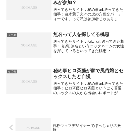
みが参加？
送ってきたサイト：秘め事url:送ってきた
相手：白木葉子久々の虎の穴乱交パーテ
ィーです。って私は参加者じゃありませ
ん。それ以前にこれは架空のパーティー
であって実際に行われてはいません。月
に何回か行われているということになっ
無名って人を探してる桃恵
その他
ています。ここは手...
送ってきたサイト：iGETurl:送ってきた相
手： 桃恵 無名というニックネームの女性
を探しているといってきた桃恵い
や。。。。名前が無名じゃ探しようがな
いでしょう。普通ならそうです。実験現
場から脱出して日本に亡命したみたいで
す。女という噂も...
秘め事ヒロ斉藤が家で風俗嬢とセ
その他
ックスしたと自慢
送ってきたサイト：秘め事url:送ってきた
相手：ヒロ斉藤ヒロ斉藤というごく普通
のルックスの人から出会いレポートが届
きました。風俗嬢を家に持ち帰りしてや
ったそうです。写真あります。マッサー
ジ店の客の写真をぱくっています。こう
いうのってどういう...
自称ウェブデザイナーでぽっちゃりの薮
舞