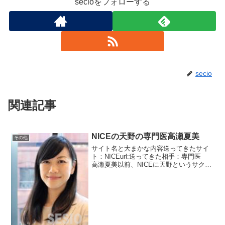
secioをフォローする
secio
関連記事
NICEの天野の専門医高瀬夏美
その他
サイト名と大まかな内容送ってきたサイ
ト：NICEurl:送ってきた相手：専門医
高瀬夏美以前、NICEに天野というサクラ
がいることを記事にしました。今度はそ
の主治医です。やれやれ・・・って感じ
ですね。主治医が自分の出会い系に登録
する時点でお...