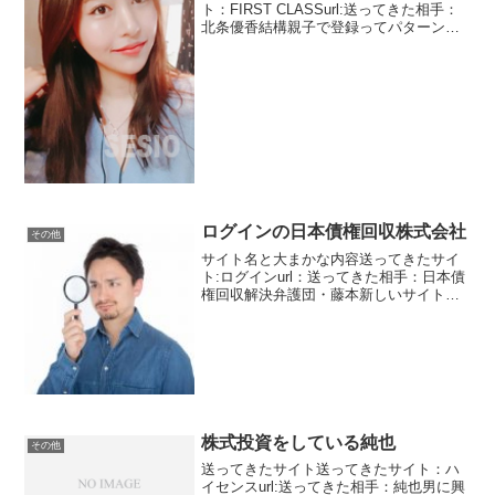
ト：FIRST CLASSurl:送ってきた相手：
北条優香結構親子で登録ってパターンが
多いです。普通の出会い系だと親子でっ
てありえないですね。現実世界ではおや
活ってあります。親同士がお見合いをし
て子供同士...
ログインの日本債権回収株式会社
その他
サイト名と大まかな内容送ってきたサイ
ト:ログインurl：送ってきた相手：日本債
権回収解決弁護団・藤本新しいサイトで
す。ログインです。なんともまあ適当な
名前をつけましたね。悪徳出会い系サイ
トではよくある話ですが・・・・・今回
はいつもの支援詐欺...
株式投資をしている純也
その他
送ってきたサイト送ってきたサイト：ハ
イセンスurl:送ってきた相手：純也男に興