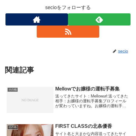
secioをフォローする
secio
関連記事
Mellowでお嬢様の運転手募集
その他
送ってきたサイト：Mellowurl:送ってきた
相手：お嬢様の運転手募集プロフィール
が変わっていますね。お嬢様の運転手募
集。25歳だそうです。一応写真はありま
すね。25歳にしては老けてるそれともそ
のお嬢様が25歳なのか聞きたいところで
すがも...
FIRST CLASSの北条優香
その他
サイト名と大まかな内容送ってきたサイ