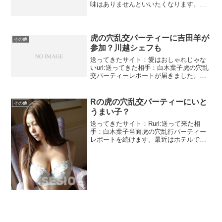
味はありませんといいたくなります。純
也という自称投資家からのメッセージ100
万円分のポイントプレゼントしてきまし
た。といってもそんなの全く使えない出
会い系のもらっ...
虎の穴乱交パーティーに吉田羊が
その他
参加？川越シェフも
送ってきたサイト：愛はおしゃれじゃな
いurl:送ってきた相手：白木葉子虎の穴乱
交パーティーレポートが届きました。今
回は早いですね。いつもよりちょっと趣
向を変えていますね。料理に関しては特
に面白いみはありませんでした。このパ
Rの虎の穴乱交パーティーにいと
その他
ーティーは乱交だけ...
うまい子？
送ってきたサイト：Rurl:送って来た相
手：白木葉子当面虎の穴乱行パーティー
レポートを続けます。最近はホテルでな
く、豪邸を貸し切って行なっているよう
です。毎週届いていますが芸能人の名前
を使っていないなど今回参加したとされ
るのはいとうまい子で...