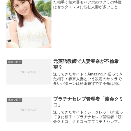
た相手：柚木葵モバアポのサクラの特徴
はセックスレスに悩む人妻が多いことで
すね。彼女は、結婚７年目で20歳の時に
結婚。旦那はもともと自由奔放で結婚し
て１年ちょっとで他に女を作ってセック
スしてくれなくな...
元英語教師で人妻春奈が不倫希
出会い目的
望？
送ってきたサイト：Amazingurl:送ってき
た相手：春奈人妻という設定のサクラで
多いパターンは秘密厳守です不倫は秘密
なのが当たり前なのです。彼女は元英語
教師の人妻です。写真を見る限りは綺麗
ですね。自分のことまじめで誠実といっ
プラチナセレブ管理者「渡会クミ
出会い目的
ていますがそ...
コ」
送ってきたサイト：シークレットurl:送っ
てきた相手：プラチナセレブ管理者「渡
会クミコ」クミコってプラチナセレブの
代表だったのですね。誰だよ！！！と思
ってましたがメッセージをチェックした