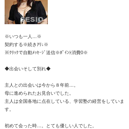
※いつも一人…※
契約する※続きｱﾘ↓※
※ｸﾘｯｸで自動ﾒｯｾｰｼﾞ送信※ﾎﾟｲﾝﾄ消費0※
◆出会いそして別れ◆
主人との出会いは今から８年前…。
母に進められたお見合いでした。
主人は全国各地に点在している、学習塾の経営をしていま
す。
初めて会った時…。とても優しい人でした。