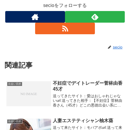
secioをフォローする
secio
関連記事
不妊症でデイトレーダー菅林由香
出会い目的
45才
送ってきたサイト：愛はおしゃれじゃな
いurl:送ってきた相手：【不妊症】菅林由
香さん（45才）どこの悪徳出会い系に限
らず、不妊症というのは多いパターンで
すね彼女は不妊症が原因で離婚。それか
ら彼女は貯金を元にデイトレーダーにそ
人妻エステティシャン柚木葵
出会い目的
して億万長者にな...
送って来たサイト：モバアポurl:送って来