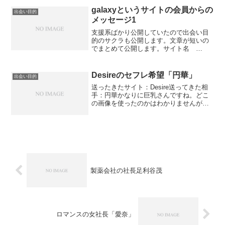
らちょっと前にありました。プラチナセ
galaxyというサイトの会員からの
出会い目的
レブというのは渡会...
メッセージ1
支援系ばかり公開していたので出会い目
的のサクラも公開します。文章が短いの
でまとめて公開します。サイト名
galaxyアドレス：矢野仁乃（やのきみ
の）さん23才何してますか？ごたごた片
付いてやっと一息つけました挨拶回りっ
Desireのセフレ希望「円華」
出会い目的
て大事な事だけど大変で...
送ったきたサイト：Desire送ってきた相
手：円華かなりに巨乳さんですね。どこ
の画像を使ったのかはわかりませんがこ
の円華だけ頻繁にメッセージを送ってき
てます。エッチだけでなくお金まで用意
してくれるおまけに美人。食いつきたい
ところですがそうは...
製薬会社の社長足利谷茂
ロマンスの女社長「愛奈」