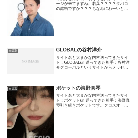
ージが来てますね。若葉？？？？タバコ
の銘柄ですか？？？ちなみにわーいとあ
りますがこれは絵文字です。ちょっとコ
ピペしたら反映されませんでしたのでご
容赦くださいませ。写真はとりあえず省
かせていただきます。おじさんの後はギ
ャルっぽい子ですね。設定が色々やって
て必死ですが自作自演とバレバレです
ね。
GLOBALの谷村洋介
支援系
サイト名と大まかな内容送ってきたサイ
ト：GLOBALurl:送ってきた相手：谷村洋
介グローバルというサイトからメッセー
ジが届きました。谷村洋介って方です。
上半期最後の優待案内というのをしてき
ました。半年に1度と書いていますが年中
やっています...
ポケットの海野真琴
支援系
サイト名と大まかな内容送ってきたサイ
ト：ポケットurl:送ってきた相手：海野真
琴引き続きポケットです。クロスオーバ
ーとやたら連呼している方です。一体何
のことを言ってるのかわかりませんがお
そらくサービス名でしょうね。海野真琴
って女性ですが写真...