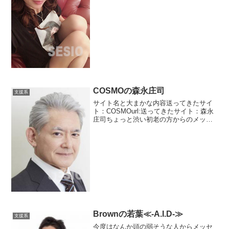
の熟浪漫です。ここはあまり同じサクラ
が多いですが久々に目新しいのが入りま
した。早乙女美春という熟女です。セレ
ブサークルの代表...
COSMOの森永庄司
支援系
サイト名と大まかな内容送ってきたサイ
ト：COSMOurl:送ってきたサイト：森永
庄司ちょっと渋い初老の方からのメッセ
ージ。このドヤ顔はなんだろう。全ての
出会い系サイトの実権を握っているそう
です。そんなアホな・・・・支援優待案
件推進部最高責任...
Brownの若葉≪-A.I.D-≫
支援系
今度はなんか頭の弱そうな人からメッセ