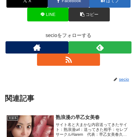
X
Facebook
はてブ
LINE
コピー
secioをフォローする
secio
関連記事
熟浪漫の早乙女美春
支援系
サイト名と大まかな内容送ってきたサイ
ト：熟浪漫url：送ってきた相手：セレブ
サークルHarem 代表：早乙女美春久々