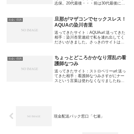
志保。20代最後・・・前は30代最後に羽
目を外したいと言う人いました。今回は
20代なので不自然ではありませんね。ひ
やかしやメル友はごめんなさいってそれ
旦那がマザコンでセックスレス！
出会い目的
はこっちが言...
AQUAの染川杏里
送ってきたサイト：AQUAurl:送ってきた
相手：染川杏里連続で私を連れ出してく
ださいがきました。さっきのサイトはフ
ィズですが今度はAQUAです。また政略
結婚？？と思ったらマザコンです。旦那
はセックスよりもお母さんといる方が楽
ちょっとどころかかなり淫乱の看
出会い目的
しいみたいです...
護師なつみ
送ってきたサイト：ストロベリーurl:送っ
てきた相手：看護師なつみさすがにナー
スという言葉は使わなくなりましたね。
でもまだ使う業者はいますね。アダルト
業界は未だに使っていますが・・・・・
出会い系もアダルトみたいなもんですけ
どね。あなたのこと...
現金配送パック窓口「七瀬」