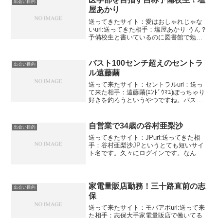
出会い目的
屋あかり
送ってきたサイト：愛はおしゃれじゃな
いurl:送ってきた相手：塩屋あかり うん？
予備校生と書いているのに図書館で勉
強？？？？浪人生じゃなくて？確かに国
立と私立じゃあ学費が全然違いますね。
奨学金制度はありますが・・・・それは
バスト100センチ超えのセントラ
出会い目的
わかるけど1浪して...
ル遠藤繭
送って来たサイト：セントラルurl：送っ
て来た相手：遠藤繭(ｴﾝﾄﾞｳﾏﾕ)ぽっちゃり
好きを釣ろうというやつですね。バスト
110センチでウェスト61センチはありえま
せん。下手なプロフィール作りですね。
夏だし、花火大会とかプールと書いてい
自営業で34歳の谷村亜梨沙
出会い目的
ます...
送ってきたサイト：JPurl:送ってきた相
手：谷村亜梨沙JPというとても短いサイ
ト名です。久々にログインです。なんか
友達からいい人そうだと聞いたからとメ
ッセージを送ってきました。その友達は
JPを利用していたとかつか自分はそのサ
イト使ったこと...
家電量販店勤務！三十路直前の志
出会い目的
保
送って来たサイト：モバアポurl:送って来
た相手：志保大手家電量販店で働いてる