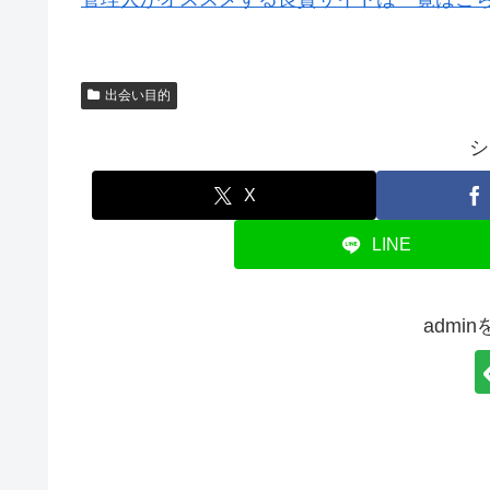
出会い目的
シ
X
LINE
admi