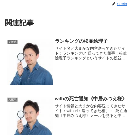
secio
関連記事
ランキングの松並絵理子
支援系
サイト名と大まかな内容送ってきたサイ
ト：ランキングurl:送ってきた相手：松並
絵理子ランキングというサイトの松並さ
んからのメッセージ。控除特例金の案内
が来ました。また案件未成立の話です
ね。5件以上未成立となっている人限定に
送っているようです...
withの死亡通知《中居みつえ様》
支援系
サイト情報と大まかな内容送ってきたサ
イト：withurl：送ってきた相手： :死亡通
知《中居みつえ様》メールを見ると中居
やウエンツ MCの新条件と書いてあった
ので開封してみました。するとこんなメ
ッセージが入っていました。withという
サイト...