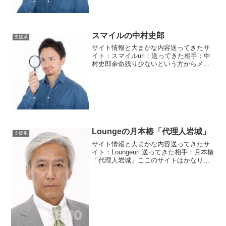
スマイルの中村史郎
支援系
サイト情報と大まかな内容送ってきたサ
イト：スマイルurl：送ってきた相手：中
村史郎余命残り少ないという方からメッ
セージが届きました。スマイルというサ
イトの中村史郎いう方です。残された時
間は少なく、生きている間に多くの役に
立ちたいらしいです。...
Loungeの月本椿「代理人岩城」
支援系
サイト情報と大まかな内容送ってきたサ
イト：Loungeurl:送ってきた相手：月本椿
「代理人岩城」ここのサイトはかなり
久々に扱いしますね。ちょっとリッチな
雰囲気があるサイトですが中身はお粗末
です。支援詐欺系です。送ってきたのは
岩城って人です...