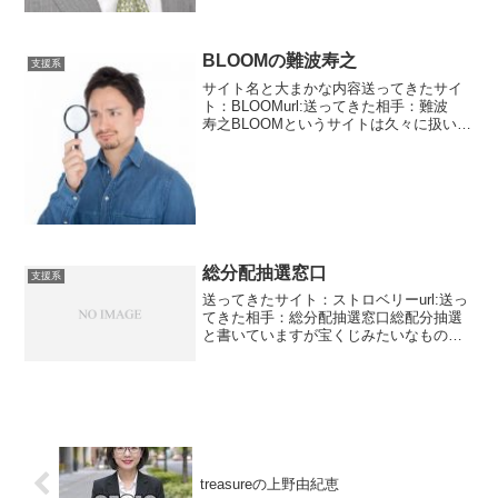
BLOOMの難波寿之
支援系
サイト名と大まかな内容送ってきたサイ
ト：BLOOMurl:送ってきた相手：難波
寿之BLOOMというサイトは久々に扱いま
す。ずっと同じ方がメッセージを送って
きていたので放置していました。今回は
男性のサクラです。他の人も男性です
が・・・・・こ...
総分配抽選窓口
支援系
送ってきたサイト：ストロベリーurl:送っ
てきた相手：総分配抽選窓口総配分抽選
と書いていますが宝くじみたいなもので
すね。1名に10億円、3名に7億円。毎回思
いますがそんなに儲かっているのか？総
額で100億円を超えています。大企業でも
そんなこ...
treasureの上野由紀恵