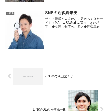
SNSの近森真奈美
支援系
サイト情報と大まかな内容送ってきたサ
イト：MAIL→SNSurl:→送ってきた相
手：◆先渡し制度のご案内◆近森真奈美
引き続きSNSです。今度は違う案件で
す。先渡し制度の案内をしてきた近森真
奈美からのメッセージです。今回は一人
の女性が一枚噛ん...
ZOOMの秋山梨々子
LINKAGEの松浦総一郎