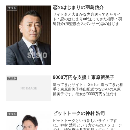
恋のはじまりの羽鳥啓介
支援系
サイト名と大まかな内容送ってきたサイ
ト：恋のはじまりurl:送ってきた相手：羽
鳥啓介(加盟協会スポンサー)恋のはじまり
に戻ります。なんかちょっといかつそう
な顔の人ですね。目は優しいですが体格
が・・・・・写真は誰のを使っているの
か不明です。少...
9000万円を支援！東原留美子
支援系
送ってきたサイト：iGETurl:送ってきた相
手：東原留美子椿山配送つながりの東原
留美子です。彼女が9000万円を送付する
依頼主ですね。全日本どこでも配送可能
ってだいたいの運送会社がそうですけど
ね。小規模の会社はできないかもしれま
せんが・・...
ビットトークの神村 浩司
支援系
ビットトークという新しいサイトです
ね。神村 浩司という方からのメッセージ
です。特許権の共有依頼ってなんでしょ