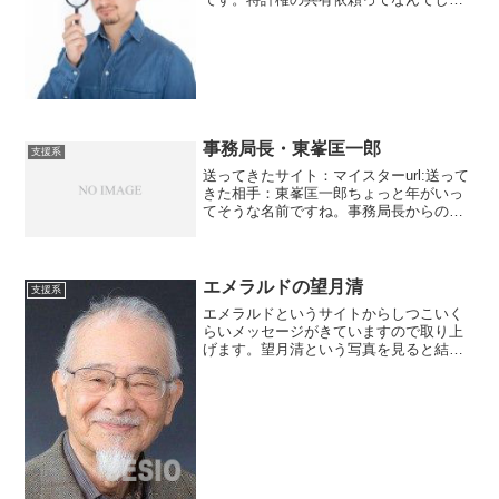
うかね？なんの特許なんですか？何かを
作ったのでしょうか？共有するなら東京
都特許許可局に行かないとダメですね。
特許の意味わかってます？
事務局長・東峯匡一郎
支援系
送ってきたサイト：マイスターurl:送って
きた相手：東峯匡一郎ちょっと年がいっ
てそうな名前ですね。事務局長からのメ
ッセージです。どこの事務局長だろ
う？？？小泉悠里とか、佐々木佳菜子、
CEO坂上頼子やらいろんなのが絡んでい
ますね。なにやら協議...
エメラルドの望月清
支援系
エメラルドというサイトからしつこいく
らいメッセージがきていますので取り上
げます。望月清という写真を見ると結構
年配ですね。その割には文面が幼稚が感
じがしますね。敬語の使い方がわかって
るようでわかってない様子。そこはまあ
どうでもいいので細かい指摘は省きま
す。40年以上鑑定師をしているそうで
す。