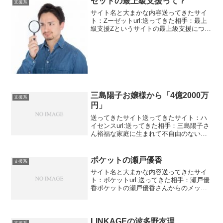
ゼットの最上級支援って？
支援系
サイト名と大まかな内容送ってきたサイ
ト：Zーゼットurl:送ってきた相手：最上
級支援Zというサイトの最上級支援につい
て説明していきます。14億1200万円を現
金で受け取ってくださいと言っていま
す。あくまで総額で一括でくれるわけじ
ゃないみたい...
三島陽子お嬢様から「4億2000万
支援系
円」
送ってきたサイト送ってきたサイト：ハ
イセンスurl:送ってきた相手：三島陽子さ
ん裕福な家庭に生まれて不自由のない生
活だった。しかし、両親が他界。今度
は、自分が余命宣告と・・・・・・私か
ら見れば同じパターンですね。そして自
ポケットの瀬戸優香
支援系
分が持っていても仕方...
サイト名と大まかな内容送ってきたサイ
ト：ポケットurl:送ってきた相手：瀬戸優
香ポケットの瀬戸優香さんからのメッセ
ージです。瀬戸朝香と一文字違いです
ね。もっとネーミングに工夫はできなか
ったのでしょうか？北浦友莉って人から
私のことを聞いてメッ...
LINKAGEの波多野友理
支援系