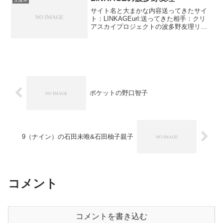
サイト名と大まかな内容送ってきたサイ
ト：LINKAGEurl:送ってきた相手：クリ
アスカイプロジェクトの波多野友理リン
クエージで動きがありましたね。前は秘
書とおじさんの二人しかいませんでした
が増えています。波多野友理さんって人
からです。ん？...
ポケットの野口智子
9（ナイン）の石田未唯&石田柚子親子
コメント
コメントを書き込む