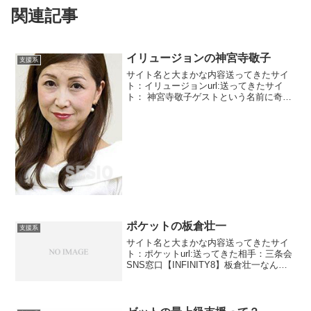
関連記事
イリュージョンの神宮寺敬子
支援系
サイト名と大まかな内容送ってきたサイ
ト：イリュージョンurl:送ってきたサイ
ト： 神宮寺敬子ゲストという名前に奇跡
を感じております？？？？大丈夫です
か？？？と突っ込みたくなります。ゲス
トですよ？？？？彩芽彩芽と言っていま
すがメッセージ来てい...
ポケットの板倉壮一
支援系
サイト名と大まかな内容送ってきたサイ
ト：ポケットurl:送ってきた相手：三条会
SNS窓口【INFINITY8】板倉壮一なんか
新興宗教とかマルチ商法っぽい雰囲気が
あるメッセージですね。浄財が浄財を呼
ぶ陽の連鎖ってなかなか面白いです。三
条会って...