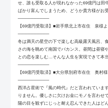
せ、誰も受取る人が現れなかった69億円は田
ばかり富んでしまうため、どうか貴方様がお
──────────
【69億円受取済】■岩手県北上市在住 泉様よ
──────────
冬は満天の星空の下で楽しむ高級露天風呂、
さの海を眺めて南国でバカンス。昼間は昼寝
との恋を楽しむ…そんな人生を実現できて本
──────────
【69億円受取済】■大分県別府市在住 奥村様
──────────
西洋占星術で『風の時代』だと言われていま
りません。優しさに欠けお金にモノを言わせ
陽の目を観ずにじっと耐え忍んできた人はど