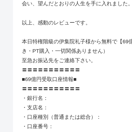
会い、望んだとおりの人生を手に入れました
以上、感動のレビューです。
本日特権階級の伊集院礼子様から無料で【69
き・PT購入・一切関係ありません）
至急お振込先をご連絡下さい。
〓〓〓〓〓〓〓〓〓〓〓
■69億円受取口座情報■
〓〓〓〓〓〓〓〓〓〓〓
・銀行名：
・支店名：
・口座種別（普通または総合）：
・口座番号：