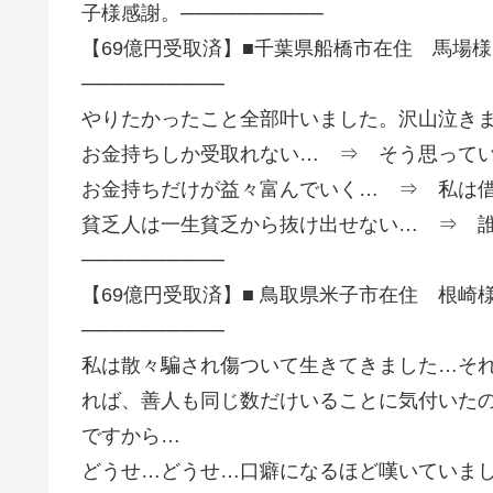
子様感謝。──────────
【69億円受取済】■千葉県船橋市在住 馬場様
──────────
やりたかったこと全部叶いました。沢山泣き
お金持ちしか受取れない… ⇒ そう思って
お金持ちだけが益々富んでいく… ⇒ 私は
貧乏人は一生貧乏から抜け出せない… ⇒ 
──────────
【69億円受取済】■ 鳥取県米子市在住 根崎
──────────
私は散々騙され傷ついて生きてきました…そ
れば、善人も同じ数だけいることに気付いた
ですから…
どうせ…どうせ…口癖になるほど嘆いていま