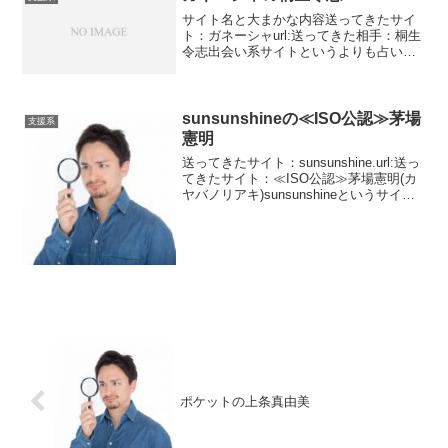
サイト名と大まかな内容送ってきたサイ
ト：ガネーシャurl:送ってきた相手：桐生
令志出会い系サイトというよりも占いサ
イトですね。たまにあったりします。私
から見れば普段来ているのも出会い系サ
イトとは言えませんね。どっちも同じで
す。ガネーシャとい...
sunsunshineの≪ISO公認≫茅場
支援系
憲明
送ってきたサイト：sunsunshine.url:送っ
てきたサイト：≪ISO公認≫茅場憲明(カ
ヤバノリアキ)sunsunshineというサイト
は以前からありましたが漏れていました
ので追加として公開します。ISO公認と
あります。ISOというの...
ポケットの上条真由美