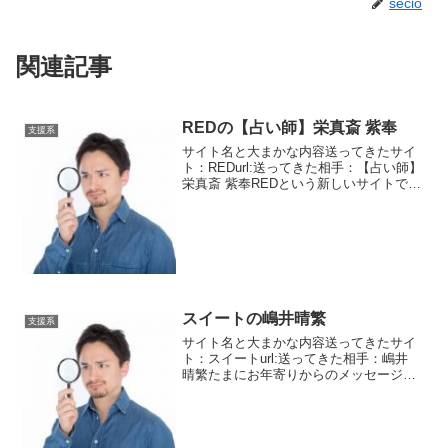
secio
関連記事
REDの【占い師】栄真斎 紫奉
支援系
サイト名と大まかな内容送ってきたサイ
ト：REDurl:送ってきた相手：【占い師】
栄真斎 紫奉REDという新しいサイトで
す。まあレイアウトはちっとも新しくな
いですけどね。栄真斎 紫奉という人から
メッセージが来ました。名前から察する
とおりお坊さ...
スイートの嶋井晴繁
支援系
サイト名と大まかな内容送ってきたサイ
ト：スイートurl:送ってきた相手：嶋井
晴繁たまにお年寄りからのメッセージは
きますね。当然出会いを探しているわけ
じゃありません。中にはそういう方もい
るかもしれません。現在は癌で入院して
いるという嶋井晴繁...