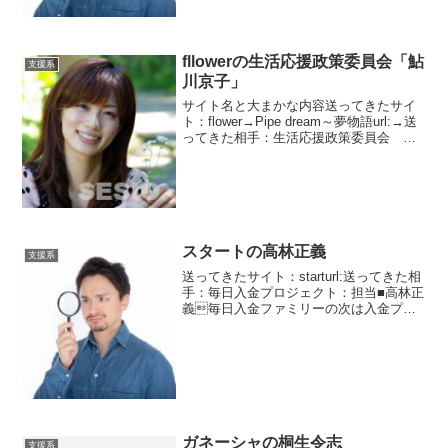
fllowerの生活応援政策委員会「鮎
支援系
川京子」
サイト名と大まかな内容送ってきたサイ
ト：flower→Pipe dream～夢物語url:→送
ってきた相手：生活応援政策委員会 鮎
川京子生活応援政策委員会という謎の団
体からメッセージがきました。金融庁が
許可してると抜かしてます。このパター
ン...
スタートの高林正義
支援系
送ってきたサイト：starturl:送ってきた相
手：毎日入金プロジェクト：担当■高林正
義毎日入金ファミリーの次は入金プロ
ジェクトですか・・・・やれやれです
ね・・・・しかも一回のメールのなんど
も毎日入金プロジェクトの説明をしてい
る。こんなく...
ガネーシャの桐生令志
支援系