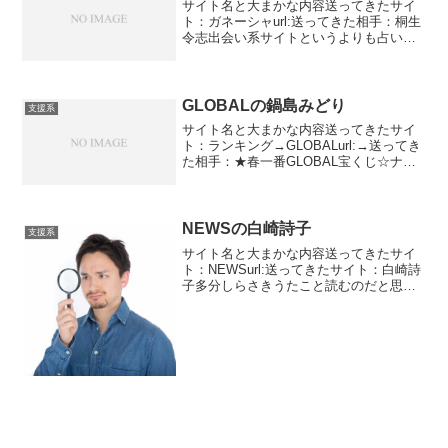
サイト名と大まかな内容送ってきたサイ
ト：ガネーシャurl:送ってきた相手：桐生
令志出会い系サイトというよりも占いサ
イトですね。たまにあったりします。私
から見れば普段来ているのも出会い系サ
イトとは言えませんね。どっちも同じで
す。ガネーシャとい...
GLOBALの鍋島みどり
支援系
サイト名と大まかな内容送ってきたサイ
ト：ランキング→GLOBALurl:→送ってき
た相手：★春一番GLOBAL宝くじ☆ナビ
ゲーター鍋島みどりGLOBALから宝くじ
の案内が来ました。買った覚えがないの
になぜか当選しています。春一番賞
1,500...
NEWSの白崎詩子
支援系
サイト名と大まかな内容送ってきたサイ
ト：NEWSurl:送ってきたサイト：白崎詩
子多分しらさきうたこと読むのだと思い
ます。46歳のアラフォーです・美容関係
の会社を経営しているらしいです。特許
を出願中のこととか・・・・・どうでも
いいや・・・・...