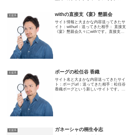
ドアシスタってなんか自動車保険みたい
ですねメッセンジャーですから自転車便
です。自転車便ってのは実際ありますが
withの直接支《宴》懇親会
支援系
現金の輸送はないで...
サイト情報と大まかな内容送ってきたサ
イト：withurl：送ってきた相手： 直接支
《宴》懇親会久々にwithです。直接支
《宴》懇親会というところからメッセー
ジが届きました。支援者と受取人が直接
会えるパーティーの案内をしてきまし
た。限られた会...
ボーグの松任谷 香織
支援系
サイト名と大まかな内容送ってきたサイ
ト：ボーグurl：送ってきた相手：松任谷
香織ボーグという新しいサイトです。今
の所4人くらいからメッセージが来ていま
すが目立つのは2人ですね。これから増え
ていくと思います。SNSユニバーサル財
団に所属して...
ガネーシャの桐生令志
支援系