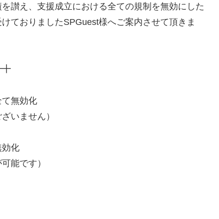
績を讃え、支援成立における全ての規制を無効にした
ておりましたSPGuest様へご案内させて頂きま
━╋
全て無効化
ございません）
無効化
が可能です）
）