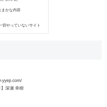
大まかな内容
一切やっていないサイト
0-yyep.com/
】深瀬 幸樹