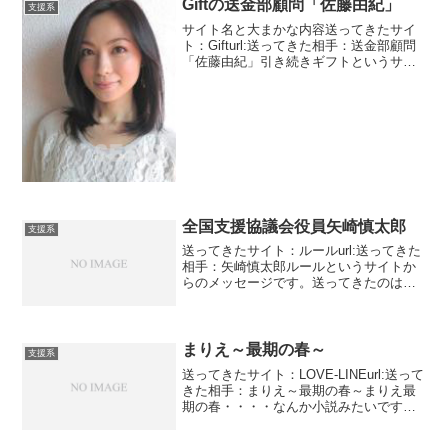
Giftの送金部顧問「佐藤由紀」
支援系
サイト名と大まかな内容送ってきたサイ
ト：Gifturl:送ってきた相手：送金部顧問
「佐藤由紀」引き続きギフトというサイ
トです。送金部顧問の佐藤からのメッセ
ージ？？？ん？？？？顧問？？？？部活
ですか？？？？？会社の顧問ならわかり
ますが一つの部...
全国支援協議会役員矢崎慎太郎
支援系
送ってきたサイト：ルールurl:送ってきた
相手：矢崎慎太郎ルールというサイトか
らのメッセージです。送ってきたのは矢
崎慎太郎。全国支援協議会の役員だそう
です。協議会って団体はよく見かけま
す。中小企業再生支援協議会とか、全国
児童発達支援協議会な...
まりえ～最期の春～
支援系
送ってきたサイト：LOVE-LINEurl:送って
きた相手：まりえ～最期の春～まりえ最
期の春・・・・なんか小説みたいです
ね。年齢不詳の方ですが・・・・病院の
ベッドの上でメッセージを送ってるとか