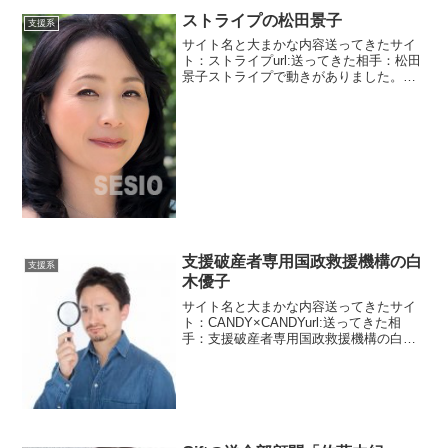
計らいで、今日の23時まで8800万円の受
ストライプの松田景子
支援系
け取り期限が延...
サイト名と大まかな内容送ってきたサイ
ト：ストライプurl:送ってきた相手：松田
景子ストライプで動きがありました。数
年前に旦那さんを亡くされたそうです。
それはご愁傷様です。あくまで事実だっ
たらの話ですが・・・・数年経ってるな
らまあ新しい恋をし...
支援破産者専用国政救援機構の白
支援系
木優子
サイト名と大まかな内容送ってきたサイ
ト：CANDY×CANDYurl:送ってきた相
手：支援破産者専用国政救援機構の白木
優子キャンディキャンディという新しい
サイトです。デザインを見るとそんな雰
囲気を感じませんが・・・・メッセージ
は今の所一人の...