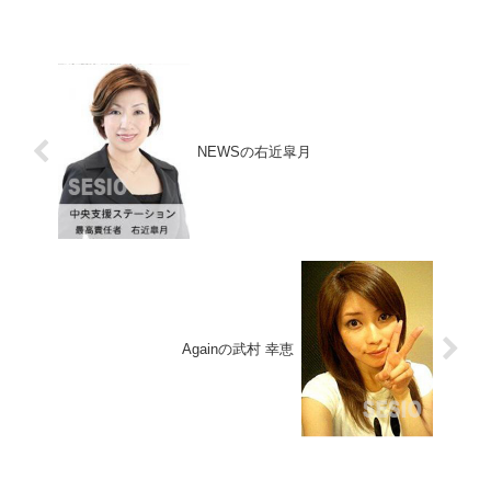
余命1ヶ月ですい臓がんたしかすい臓がん
ってかなり...
NEWSの右近皐月
Againの武村 幸恵