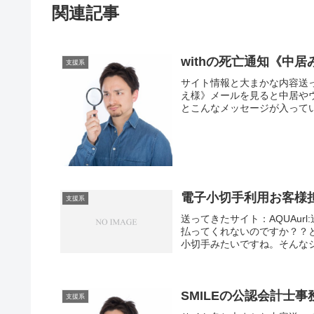
関連記事
withの死亡通知《中
支援系
サイト情報と大まかな内容送って
え様》メールを見ると中居や
とこんなメッセージが入っていま
電子小切手利用お客様
支援系
送ってきたサイト：AQUAu
払ってくれないのですか？？
小切手みたいですね。そんなシ
SMILEの公認会計士
支援系