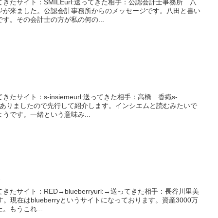
たサイト：SMILEurl:送ってきた相手：公認会計士事務所 八
ージが来ました。公認会計事務所からのメッセージです。八田と書い
す。その会計士の方が私の何の...
サイト：s-insiemeurl:送ってきた相手：高橋 香織s-
イトがありましたので先行して紹介します。インシエムと読むみたいで
うです。一緒という意味み...
美
サイト：RED→blueberryurl:→送ってきた相手：長谷川里美
。現在はblueberryというサイトになっております。資産3000万
もうこれ...