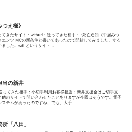
居みつえ様》
きたサイト：withurl：送ってきた相手： :死亡通知《中居みつ
ウエンツ MCの新条件と書いてあったので開封してみました。する
した。withというサイト...
担当の新井
rl:送ってきた相手：小切手利用お客様担当：新井支援金はご切手支
と他のサイトで問い合わせたことありますが今回はそうです。電子
ステムがあったのですね。でも、大手...
事務所「八田」