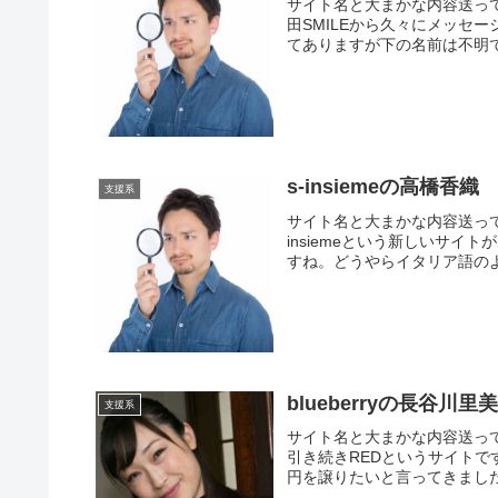
サイト名と大まかな内容送ってき
田SMILEから久々にメッセ
てありますが下の名前は不明で
s-insiemeの高橋香織
支援系
サイト名と大まかな内容送ってきた
insiemeという新しいサ
すね。どうやらイタリア語のよ
blueberryの長谷川里
支援系
サイト名と大まかな内容送ってきた
引き続きREDというサイトです
円を譲りたいと言ってきました。