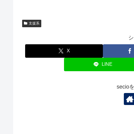
支援系
シ
X
LINE
seci