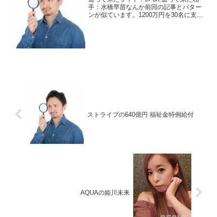
手：水橋早苗なんか前回の記事とパター
ンが似ています。1200万円を30名に支援
するという話。前回は、1000万円を30名
という話です。サイトは違います。今回
はJPというサイト。前回はSNSというサ
イ...
ストライプの640億円 福祉金特例給付
AQUAの姫川未来