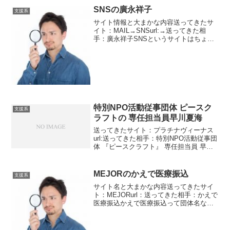
SNSの廣永祥子
支援系
サイト情報と大まかな内容送ってきたサ
イト：MAIL→SNSurl:→送ってきた相
手：廣永祥子SNSというサイトはちょっ
と前まで頻繁にメッセージを送ってきま
したが最近はおとなしかったです。前回
送ってきたのが7月の終わり頃ですから3
ヶ月間は全く...
特別NPO活動従事団体 ピースク
支援系
ラフトの 専任担当員早川夏海
送ってきたサイト：プラチナヴィーナス
url:送ってきた相手：特別NPO活動従事団
体 『ピースクラフト』 専任担当員 早川
夏海やたら長い肩書きですね。ちょっと
嫌になってきます。1983年より活動して
いるNPO団体です。プラチナヴィーナス
MEJORのかえで医療振込
支援系
はちょ...
サイト名と大まかな内容送ってきたサイ
ト：MEJORurl：送ってきた相手：かえで
医療振込かえで医療振込って団体名なの
かサービス名なのかはよくわかりませ
ん。竹山理央って人が絡んでいるみたい
です。彼女は女医さんみたいですね。緊