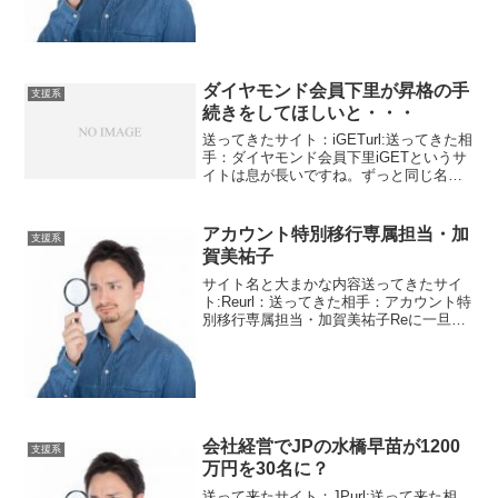
急の医師研修がある...
ダイヤモンド会員下里が昇格の手
支援系
続きをしてほしいと・・・
送ってきたサイト：iGETurl:送ってきた相
手：ダイヤモンド会員下里iGETというサ
イトは息が長いですね。ずっと同じ名前
で同じアドレスでいます。他の悪徳サイ
トは、サイト名を変えたりしているので
すが・・・・・iGETではダイヤモンド会
アカウント特別移行専属担当・加
支援系
員とい...
賀美祐子
サイト名と大まかな内容送ってきたサイ
ト:Reurl：送ってきた相手：アカウント特
別移行専属担当・加賀美祐子Reに一旦戻
ります。アカウント特別以降専属担当か
らのメッセージです。専属？？？？それ
専門の職人なの？？？？ちょっと考えて
しまいます。加...
会社経営でJPの水橋早苗が1200
支援系
万円を30名に？
送って来たサイト：JPurl:送って来た相