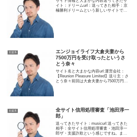
サイト情報と大まかな内容送ってきたサ
イト：ドリームurl：送ってきた相手：京
極勝利ドリームという新しいサイトで
す。コピペができない仕組みになってい
ましたが裏技を使いました。京極って珍
しい名字を言っていますがそうは思いま
せん。自称大会社の会長...
エンジョイライフ大倉夫妻から
支援系
7500万円を受け取ったというさ
とう奈々
サイト名と大まかな内容url:運営会社：
【Reunion Pleasure Limited】送り主：さ
とう奈々前回は大倉夫妻から7500万円を
譲るというメッセージが頻繁に届きまし
た。今回はそれを受け取ったというメッ
セージです。大量に届きまし...
全サイト信用処理審査「池田淳一
支援系
郎」
送ってきたサイト：musicurl:送ってきた
相手：全サイト信用処理審査・池田淳一
郎ザ・支援詐欺という感じですね。まず