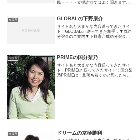
民・・・・支援詐欺ではよく聞きます
ね。生活窮困者ともよく言われます。嘘
の調査報告をして勝手に決めつけていま
す。政府認定財団 生活難民総合研究所聞
GLOBALの下野康介
支援系
いたことない組織で...
サイト名と大まかな内容送ってきたサイ
ト：GLOBALurl:送ってきた相手：▼成約
分譲金のご案内▼下野康介成約分譲金の
案内というのがきました。下野康介とい
う方です。サイトはグローバルです。昼
に受信してるのに18時が期限という急な
話です。みて...
PRIMEの国分梨乃
支援系
サイト名と大まかな内容送ってきたサイ
ト：PRIMEurl:送ってきたサイト：国分梨
乃PRIMEは一旦落ち着くかと思ったらま
だありました。ちょっとずつ増えている
感じですね。上月八重子さんをご存知で
すか？？？と聞いてきました。知ってい
ます。前に...
ドリームの京極勝利
支援系