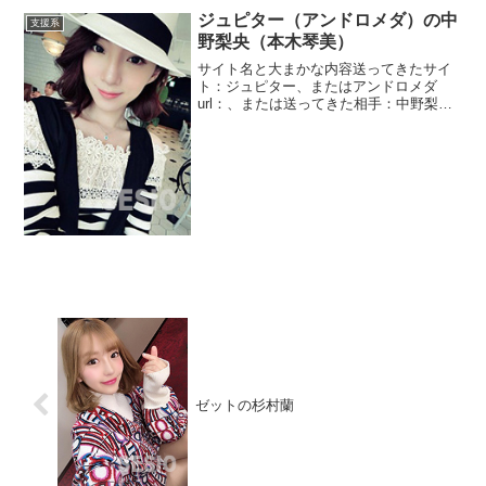
ジュピター（アンドロメダ）の中
支援系
野梨央（本木琴美）
サイト名と大まかな内容送ってきたサイ
ト：ジュピター、またはアンドロメダ
url：、または送ってきた相手：中野梨
央、または本木琴美久々のジュピターで
す。化粧が濃くて顔の原型がわからない
年齢不詳の方からのメッセージです。の
っけから779億4000...
ゼットの杉村蘭