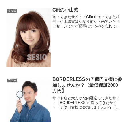
Giftの小山悠
支援系
送ってきたサイト：Gifturl:送ってきた相
手：小山悠実はかなり前から来ていたメ
ッセージですが記事にするのを忘れてい
ました。書いていたものだと思っていま
した。ということはずっと送ってきてる
ということです。数年前から全く変わり
ません。全ての...
BORDERLESSの７億円支援に参
支援系
加しませんか？【最低保証2000
万円】
サイト名と大まかな内容送ってきたサイ
ト：BORDERLESSurl:送ってきたサイ
ト：７億円支援に参加しませんか？【最
低保証2000万円】BORDERLESSという
新しいサイトです。タイトルは７億円支
援に参加しませんか？です。支援シェア
リン...