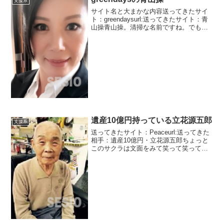
支援系
サイト名と大まかな内容送ってきたサイ
ト：greendaysurl:送ってきたサイト：青
山操青山操。清掃な名前ですね。でも、
普通の出会いサクラではありません。日
本出会い系協会オンライン監視協議委員
というお堅い職業です。ってそんな協会
は存在しま...
遺産10億円持っている立花源五郎
支援系
送ってきたサイト：Peaceurl:送ってきた
相手：遺産10億円・立花源五郎ちょっと
このサクラは文面をみて笑って笑ってし
まいました。明らかにおじいさんを演じ
ている。漫画の見過ぎじゃないです
か？？今のおじいさんは普通の言葉使い
ますよ？？わしと...