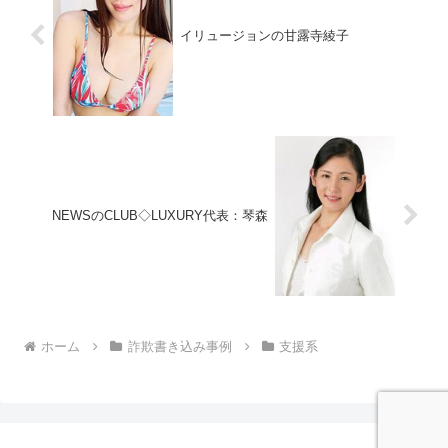
イリュージョンの甘露寺綾子
NEWSのCLUB◇LUXURY代表：琴森
ホーム
詐欺書き込み事例
支援系