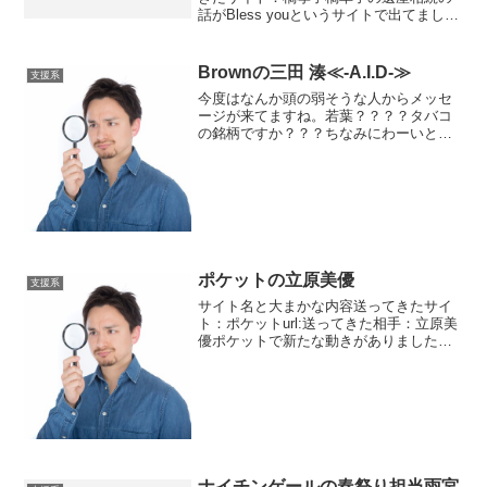
話がBless youというサイトで出てまし
た。夫が出てきて息子が出てきて今度は
娘です。どうやらこの幸子という老婆
は、生前から慈善活動が好きだったよう
Brownの三田 湊≪-A.I.D-≫
支援系
です...
今度はなんか頭の弱そうな人からメッセ
ージが来てますね。若葉？？？？タバコ
の銘柄ですか？？？ちなみにわーいとあ
りますがこれは絵文字です。ちょっとコ
ピペしたら反映されませんでしたのでご
容赦くださいませ。写真はとりあえず省
かせていただきます。おじさんの後はギ
ャルっぽい子ですね。設定が色々やって
て必死ですが自作自演とバレバレです
ね。
ポケットの立原美優
支援系
サイト名と大まかな内容送ってきたサイ
ト：ポケットurl:送ってきた相手：立原美
優ポケットで新たな動きがありました
ね。金融コンサルタントをしているとい
う立原美優さんからのメッセージ。アラ
フォーの方ですね。そんなコンサルタン
トが私に何の用？？？...
ナイチンゲールの春祭り担当雨宮