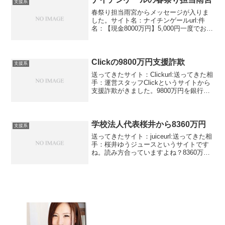
支援系
春祭り担当雨宮からメッセージが入りま
した。サイト名：ナイチンゲールurl:件
名：【現金8000万円】5,000円一度でお振
込※詳細は本文に※(必ずご確認下さい)
■--------------------■恒例春祭り 現金一発放
出 お受取金...
Clickの9800万円支援詐欺
支援系
送ってきたサイト：Clickurl:送ってきた相
手：運営スタッフClickというサイトから
支援詐欺がきました。9800万円を銀行経
由で振り込むというものです。◆15分以
内送金確約◆ 三井住友銀行経由案
件/9,800万円の送金及び会員様26名...
学校法人代表桜井から8360万円
支援系
送ってきたサイト：juiceurl:送ってきた相
手：桜井ゆうジュースというサイトです
ね。読み方合っていますよね？8360万円
が手に入る話です。桜井ゆうって方は幼
稚園を運営している学校法人代表です。
同業の仲間から聞いて登録したとありま
す。学校...