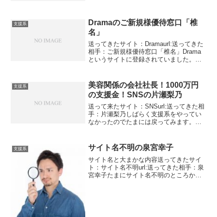
す。5人前後ですね。その一人が松本で
す。不動産会社を経営していてどんなメ
ッセージかという...
Dramaのご新規様優待窓口「椎
支援系
名」
送ってきたサイト：Dramaurl:送ってきた
相手：ご新規様優待窓口「椎名」Drama
というサイトに登録されていました。新
規優待というくらいですから出来て間も
ないのかもしれません。ポイント制のサ
イトで現在は30920ポイントあります。要
美容関係の会社社長！1000万円
支援系
する...
の支援金！SNSの片瀬梨乃
送って来たサイト：SNSurl:送ってきた相
手：片瀬梨乃しばらく支援系をやってい
なかったのでたまには戻ってみます。
SNSというサイト名ですが出会い要素は
ありません。支援系のメッセージばかり
です。1000万円の無条件支援という形で
サイト名不明の泉宮幸子
支援系
す。その片瀬...
サイト名と大まかな内容送ってきたサイ
ト：サイト名不明url:送ってきた相手：泉
宮幸子たまにサイト名不明のところから
メッセージが来ることがあります。サイ
ト名どころか運営者も不明です。完全に
隠しています。これは悪質ですね。お金
をとってサイトを運...