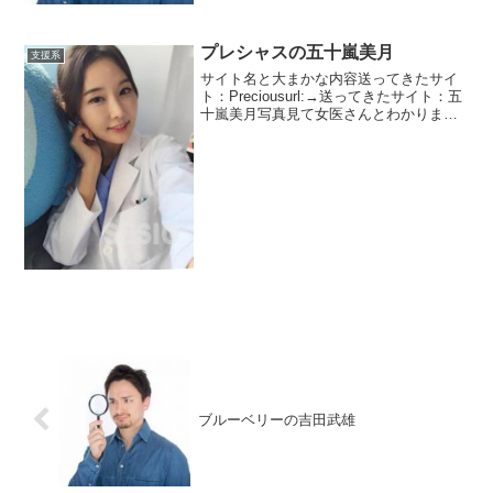
プレシャスの五十嵐美月
支援系
サイト名と大まかな内容送ってきたサイ
ト：Preciousurl:→送ってきたサイト：五
十嵐美月写真見て女医さんとわかります
ね。ちょっと足立梨花に似てるなと感じ
ます。元々は韓国の美人歯科医です。写
真のポケット部分は思いっきりその国に
言語でした...
ブルーベリーの吉田武雄