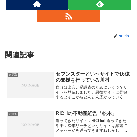
secio
関連記事
セブンスターというサイトで16億
支援系
の支援を行っている川村
自分は出会い系調査のためにいくつかサ
イトを登録しました。悪徳サイトに登録
するとそこからどんどん広がっていくの
ですよね。そんな中セブンスター？？？
というサイトからメッセージ届きまし
た。セブンスターはこちらプレゼントが
RICHの不動産経営「松本」
支援系
どうのこうの言ってましたの...
送ってきたサイト：RICHurl:送ってきた
相手：松本リッチというサイトは頻繁に
メッセージを送ってきますねしかし、だ
いたい送ってくる相手は決まっておりま