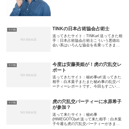
な感じですね。メッセージ人は誰しもが
幸せになれる。そ...
TINKの日本占術協会占術士
その他
送ってきたサイト：TINKurl:送ってきた相
手：日本占術協会占術士こういう悪徳出
会い系はいろんな協会を名乗ってきま
す。とりあえず日本占術協会というのは
存在するようです。第一関門は突破おめ
でとうございます！でも名前を名乗って
ません占術協会の...
今度は安藤美姫が！虎の穴乱交レ
その他
ポート
送ってきたサイト：秘め事url:送ってきた
相手：白木葉子またまた秘め事の乱交パ
ーティーレポートです。今回もすごいで
すよなんと安藤美姫が参加しています。
そうは書いていませんがミキティーと書
いていて女性アスリートそしてこの写真
虎の穴乱交パーティーに水原希子
その他
です。この顔は完全...
が参加？
送って来たサイト：秘め事
(HIMEGOTO)url:送って来た相手：白木葉
子今週も虎の穴乱交パーティーがきまし
た。最近は更新をサボらずにやってます