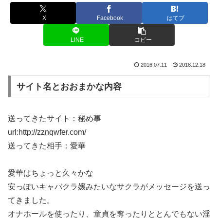
X
Facebook
はてブ
LINE
コピー
2016.07.11
2018.12.18
サイト名とおおまかな内容
送ってきたサイト：秘め事
url:http://zznqwfer.com/
送ってきた相手：愛華
愛華はちょっと久々かな
安っぽいキャバクラ嬢みたいなサクラがメッセージを送っ
てきました。
オナホールを使ったり、童貞を奪ったりととんでもない淫