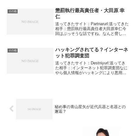
ね。よくネタを作るなと関心しておりま
す。といっても芸能人が参加したと嘘を
懲罰執行最高責任者・大田原 幸
その他
ついて高級料理に乱交プ...
仁
送ってきたサイト：Partnarurl:送ってきた
相手：懲罰執行最高責任者大田原幸仁今
回はぶっそうな話ですね。なんと脅しを
かけてきたのです。しかも、5分以内に家
に行くと・・・・・以前わくわくという
サイトでもそれと似た様なことはありま
ハッキングされてる？インターネ
その他
した。し...
ット犯罪調査団
送ってきたサイト：Destniyurl:送ってき
た相手：:インターネット犯罪調査団なに
やら個人情報がハッキングにより悪用さ
れていると通知が来ました。日本語おか
しいですね。ハッキングにより悪用され
ているじゃなくて個人情報はハッキング
されて悪用...
秘め事の青山星矢が近代兵器と名器との
邂逅？