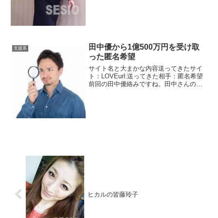
田中優から1億500万円を受け取
支援系
った匿名希望
サイト名と大まかな内容送ってきたサイ
ト：LOVEurl:送ってきた相手：匿名希望
前回の田中優絡みですね。田中さんの許
可を得て任意で連絡します。前回は田中
がお父さんへ想いを勝手に綴ってまし
た。亡くなったお父さんですね。感動の
手紙って感じですが...
ヒカルの皆藤玲子