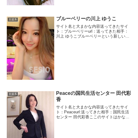
ブルーベリーの川上 ゆうこ
支援系
サイト名と大まかな内容送ってきたサイ
ト：ブルーベリーurl：送ってきた相手：
川上 ゆうこブルーベリーという新しいサ
イトです。新しいと言っても過去に見た
ことあるようなメッセージがありまし
た。なのでサイト名が変わっただけだと
思います。コスモとか...
Peaceの国民生活センター 田代彩
支援系
香
サイト名と大まかな内容送ってきたサイ
ト：Peaceurl:送ってきた相手：国民生活
センター 田代彩香ここのサイトはかなり
ご無沙汰ですね。メッセージは来ていた
のですが特に新しいことがありませんで
した。今回取り上げるということは新し
いメッセージ...