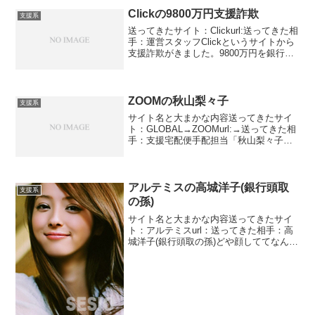
Clickの9800万円支援詐欺
支援系
送ってきたサイト：Clickurl:送ってきた相
手：運営スタッフClickというサイトから
支援詐欺がきました。9800万円を銀行経
由で振り込むというものです。◆15分以
内送金確約◆ 三井住友銀行経由案
件/9,800万円の送金及び会員様26名...
ZOOMの秋山梨々子
支援系
サイト名と大まかな内容送ってきたサイ
ト：GLOBAL→ZOOMurl:→送ってきた相
手：支援宅配便手配担当「秋山梨々子」
ZOOMの秋山さんからのメッセージで
す。宅配の担当の人がわざわざメッセー
ジを送ってくれました。2500万円を宅配
してくれ...
アルテミスの高城洋子(銀行頭取
支援系
の孫)
サイト名と大まかな内容送ってきたサイ
ト：アルテミスurl：送ってきた相手：高
城洋子(銀行頭取の孫)どや顔しててなんか
いらっとくるプロフ写真ですね。銀行頭
取の孫という高城洋子という方からのメ
ッセージです。だからどうしてって感じ
ですね。2億98...