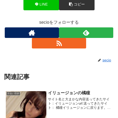
LINE
コピー
secioをフォローする
secio
関連記事
イリュージョンの橘瞳
出会い目的
サイト名と大まかな内容送ってきたサイ
ト：イリュージョンurl:送ってきたサイ
ト： 橘瞳イリュージョンに戻ります。支
援詐欺と普通の出会いサクラを混ぜた感
じですね。自称熟女の橘瞳からのメッセ