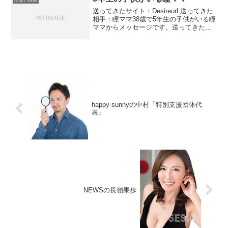
出会い目的
送ってきたサイト：Desireurl:送ってきた
相手：瞳ママ38歳で5年生の子供がいる瞳
ママからメッセージです。送ってきたの
はDesireというサイトです。以前は香港
警察を名乗って出頭しろとか脅してきま
した。現在はアドレスが変わっていてや
り...
happy-sunnyの中村「特別支援団体代
表」
NEWSの長嶺果歩