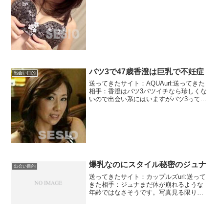
ージです。20代前半の人から見れば30過
ぎは熟女に見え...
バツ3で47歳香澄は巨乳で不妊症
出会い目的
送ってきたサイト：AQUAurl:送ってきた
相手：香澄はバツ3バツイチなら珍しくな
いので出会い系にはいますがバツ3って普
通アピールするもの？割り切りだったら
関係ないかもしれませんがしかも婚歴既
婚とありますがバツイチでもバツ2でも独
身って普通...
爆乳なのにスタイル秘密のジュナ
出会い目的
送ってきたサイト：カップルズurl:送って
きた相手：ジュナまだ体が崩れるような
年齢ではなさそうです。写真見る限りは
かなりの爆乳。ロリ系？？？年相応でそ
うは感じません。このカップルズはこの
タイプという項目はあまりあてになりま