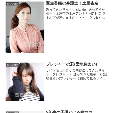
せん。出会い系初挑...
宝生香織の弁護士！土屋杏奈
出会い目的
送ってきたサイト：islandurl:送ってきた
相手：土屋杏奈土屋アンナと同姓同名で
すね字が違いますが・・・・でもタイプ
が全然違います。弁護士だそうです。弁
護士への道は大変でしたと書いています
が文面見るとストレートで合格している
ように感じま...
プレジャーの彩(団地住まい)
出会い目的
サイト名と大まかな内容送ってきたサイ
ト：プレジャーurl:送ってきた相手：彩(団
地住まい)プレジャーは初めて見るサイト
ですね。でも、サイト構成は見慣れたも
のです。おそらく同じ運営者でしょう。
メッセージはそんなに多くありません。
おそらくできた...
5年生の子供がいる瞳ママ