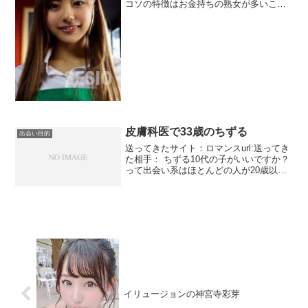
コソの特徴はお金持ちの熟女が多いこと
と、処女が多いこと。あとは記事として
扱っていませんが風俗嬢やエッチなテク
ニックをアピールしてくる人もいます。
年齢も10代から...
皮膚科医で33歳のちずる
出会い目的
送ってきたサイト：ロマンスurl:送ってき
た相手： ちずる10代の子がいいですか？
って出会い系はほとんどの人が20歳以上
でしょう。女医さんをやってるみたいで
すね。33歳ならまだまだおっけーでしょ
う。問題はこのちずるって人が存在する
かどうかで...
イリュージョンの神宮寺彩芽