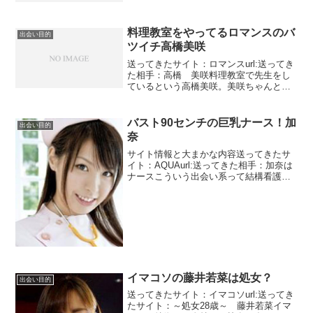
在期間をずっと一人で過ごすのはあまり
にも寂しく感じ、新たな縁を築く為に登
録しました。夫には愛人...
料理教室をやってるロマンスのバ
出会い目的
ツイチ高橋美咲
送ってきたサイト：ロマンスurl:送ってき
た相手：高橋 美咲料理教室で先生をし
ているという高橋美咲。美咲ちゃんと呼
べばいいのかな？？って45歳だったらち
ゃんという年齢じゃあないですね。料理
教室で年収3000万円って結構もうかるん
バスト90センチの巨乳ナース！加
出会い目的
だなと思った...
奈
サイト情報と大まかな内容送ってきたサ
イト：AQUAurl:送ってきた相手：加奈は
ナースこういう出会い系って結構看護師
が多いですめ写真見るといかにもAV女優
でいそうって感じですが画像検索で出て
きませんでした。でも、どこかで見たこ
とある顔である...
イマコソの藤井若菜は処女？
出会い目的
送ってきたサイト：イマコソurl:送ってき
たサイト：～処女28歳～ 藤井若菜イマ