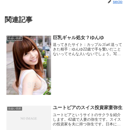
secio
関連記事
巨乳ギャル処女？ゆんゆ
出会い目的
送ってきたサイト：カップルズurl:送って
きた相手：ゆんゆ22歳で手を繋いだこと
ないってそんな人いないでしょう。写真
見る限りはそんな風に見えない。ってこ
の写真手つなぎデート中じゃないの
か？？？友達が少ない？？？？？スーパ
ーリア充に見えます。...
ユートピアのスイス投資家妻弥生
出会い目的
ユートピアというサイトのサクラを紹介
します。42歳で人妻の弥生です。スイス
の投資家を夫に持つ弥生です。日本には
定期的に滞在しているのですが、長い滞