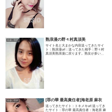
たいです。写真ありますがハーフには見
えないですね。と言っても日本で育って
みたいですが・・・・名前...
熟浪漫の野々村真須美
出会い目的
サイト名と大まかな内容送ってきたサイ
ト：熟浪漫url：送ってきた相手：野々村
真須美熟浪漫に戻ります。熟女が多いサ
イトです。まあ童顔には見えますがほう
れい線を見るとアラフォーですね。とて
もとても気になってメールしたと抜かし
てきました。プロフに...
[罪の華 最高責任者]海老原 麻衣
出会い目的
送ってきたサイト：トキメキurl:送ってき
たサイト：罪の華 最高責任者：海老原 麻