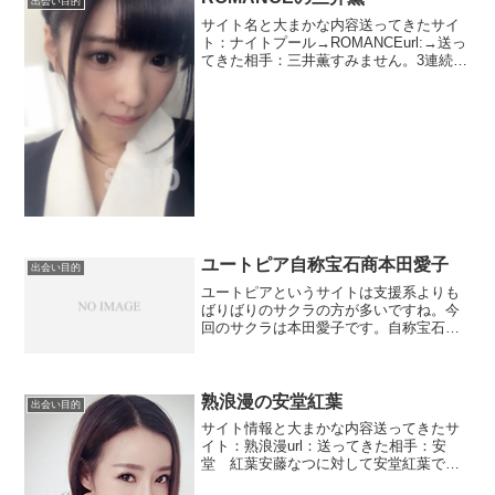
出会い目的
物ではなさそうです...
サイト名と大まかな内容送ってきたサイ
ト：ナイトプール→ROMANCEurl:→送っ
てきた相手：三井薫すみません。3連続で
ナイトプールになります。それにしても
なんでこの名前にしたのだろ？？？三井
薫というお嬢様。3連続でお嬢様です。年
齢は29歳...
ユートピア自称宝石商本田愛子
出会い目的
ユートピアというサイトは支援系よりも
ばりばりのサクラの方が多いですね。今
回のサクラは本田愛子です。自称宝石商
ですね。それにしてもこういうのって圧
倒的に会社経営が多いですね。では、本
田愛子の痛いプロフとメッセージを紹介
します。名前：本田愛子年...
熟浪漫の安堂紅葉
出会い目的
サイト情報と大まかな内容送ってきたサ
イト：熟浪漫url：送ってきた相手：安
堂 紅葉安藤なつに対して安堂紅葉で
す。フィンランド人と日本人のハーフみ