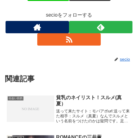
secioをフォローする
secio
関連記事
貧乳のネイリスト！スルメ(真
出会い目的
夏）
送って来たサイト：モバアポurl:送って来
た相手：スルメ（真夏）なんでスルメと
いう名前をつけたのかは疑問です。足が
多いのでなんでも捉えちゃうのかそれと
も干物女なのかでも知らない男に誘われ
てホイホイと行っちゃうわけですから干
ROMANCEの三井薫