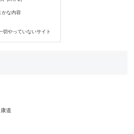
まかな内容
一切やっていないサイト
 康道