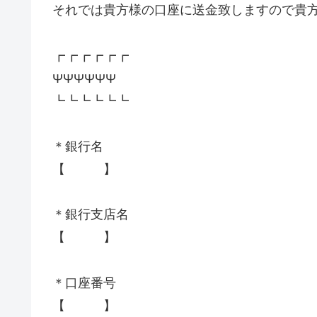
それでは貴方様の口座に送金致しますので貴
┏┏┏┏┏┏
ΨΨΨΨΨΨ
┗┗┗┗┗┗
＊銀行名
【 】
＊銀行支店名
【 】
＊口座番号
【 】