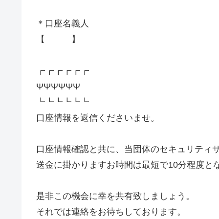
＊口座名義人
【 】
┏┏┏┏┏┏
ΨΨΨΨΨΨ
┗┗┗┗┗┗
口座情報を返信くださいませ。
口座情報確認と共に、当団体のセキュリティサーバ
送金に掛かりますお時間は最短で10分程度と
是非この機会に幸を共有致しましょう。
それでは連絡をお待ちしております。