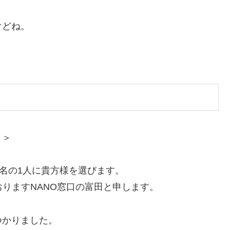
けどね。
＞＞
0名の1人に貴方様を選びます。
おりますNANO窓口の富田と申します。
見つかりました。