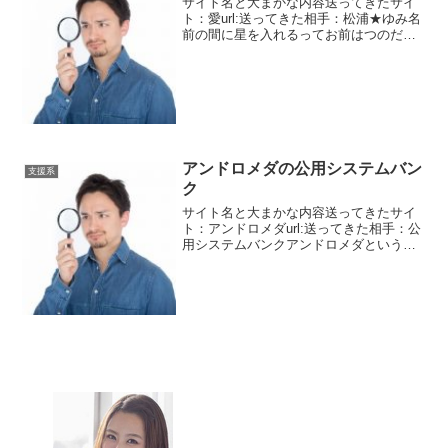
サイト名と大まかな内容送ってきたサイ
ト：愛url:送ってきた相手：松浦★ゆみ名
前の間に星を入れるってお前はつのだ☆
ひろか！！！と突っ込みたくなります。
キャバクラを経営しているという松浦ゆ
み。プロフ写真はありません。10名にメ
ールを送っている...
アンドロメダの公用システムバン
支援系
ク
サイト名と大まかな内容送ってきたサイ
ト：アンドロメダurl:送ってきた相手：公
用システムバンクアンドロメダという新
しいサイトです。と言ってもレイアウト
に見覚えがあります。おそらくジュピタ
ーと同じ運営者だと思われます。しか
し、同じサクラではな...