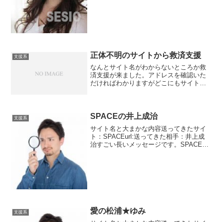
行っても大...
正体不明のサイトから救済支援
支援系
なんとサイト名がわからないところか救
済支援が来ました。アドレスを確認いた
だければわかりますがどこにもサイト名
が書いていないのです。url: 一応運営者情
報はありますが海外・・・・怪しさ満点
というかもう200点ですね。そんなところ
から支援詐欺...
SPACEの井上成治
支援系
サイト名と大まかな内容送ってきたサイ
ト：SPACEurl:送ってきた相手：井上成
治すごい長いメッセージです。SPACEと
いうサイトは最近メッセージがよくきま
す。井上成治という年齢不詳の方です。
Highest peak Member昇格の案内...
愛の松浦★ゆみ
支援系