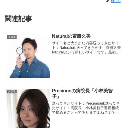
secio
関連記事
Naturalの齋籐久美
支援系
サイト名と大まかな内容送ってきたサイ
ト：Naturalurl:送ってきた相手：齋籐久美
Naturalという新しいサイトです。最初に
届いたメッセージは斎藤久美さんからで
す。普通の名前ですね。緊急支援「統
合」調査組合という組織みたいです。グ
グっ...
Preciousの病院長「小林美智
支援系
子」
送ってきたサイト：Preciousurl:送ってき
たサイト：病院長 小林美智子遺産相続
で揉めることってありますよね？？？今
芸能界でももめてます。出会い系でも遺
産相続の話やよくでます。今回送って来
たのは小林美智子という病院の院長。と