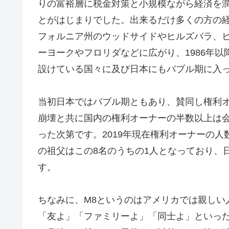
りの富裕層に税金対策と小規模ながら経済を
とがはじまりでした。出来るだけ多くの方の
フォルニア州のウッドサイドやヒルズバラ、
ーヨークやフロリダなどに広がり、1986年
設けている国々に及び日本にもバブル期に入
当初日本ではバブル期ともあり、賛同し権利
崩壊と共に国内の権利オーナーの半数以上は
った次第です。2019年現在権利オーナーの人
の祖父はこの8名のうちの1人となっており、
す。
ちなみに、M8というのはアメリカでは親しい
「友よ」「ファミリーよ」「同士よ」といった感