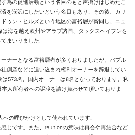
潤す為の促進活動という名目のもと声掛けはじめたこ
経済を潤沢にしたいという名目もあり、その後、カリ
ヒドゥン・ヒルズという地区の富裕層が賛同し、ニュ
以降は海を越え欧州やアラブ諸国、タックスヘイブンを
ってまいりました。
オーナーとなる富裕層者が多くおりましたが、バブル
会社倒産などに追い込まれ権利オーナーを辞退してい
数は573名。国内オーナーは8名となっております。私
日本人所有者への譲渡を請け負わせて頂いておりま
人への呼びかけとして使われています。
じです。また、reunionの意味は再会や再結合など