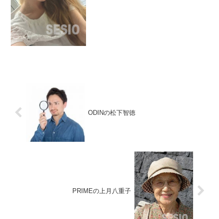
人のサクラがまだ戻っていました。SNS
入金世界大会3位？？？そんな大会存在し
ないでしょう。...
ODINの松下智徳
PRIMEの上月八重子