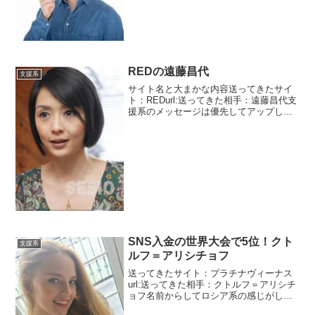
ロンビア大学病院で心臓の移植手術を受
けるそうで...
REDの遠藤昌代
支援系
サイト名と大まかな内容送ってきたサイ
ト：REDurl:送ってきた相手：遠藤昌代支
援系のメッセージは優先してアップしま
す。REDというサイトは支援系中心のサ
イトです。日本支援サポート協会という
団体からのメッセージです。その代表な
のかわかりませ...
SNS入金の世界大会で5位！クト
支援系
ルフ＝アリシチョフ
送ってきたサイト：プラチナヴィーナス
url:送ってきた相手：クトルフ＝アリシチ
ョフ名前からしてロシア系の感じがしま
すけどね。プラチナヴィーナスは、外国