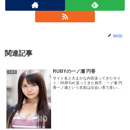
secio
関連記事
RUBYの一ノ瀬 円香
支援系
サイト名と大まかな内容送ってきたサイ
ト：RUBYurl:送ってきた相手：一ノ瀬 円
香一ノ瀬という名前は出会い系で多いで
すね。なぜか好まれています。そんなに
珍しい苗字ではないはずです。RUBYと
いうサイトは初めてですが二人からしか
メッセージは...