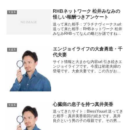
RHBネットワーク 松井みなみの
支援系
怪しい報酬つきアンケート
送って来た相手：プラチナヴィーナスurl:
送って来た相手：RHBネットワーク 松井
みなみRHBってなんの略だか謎ですね。
SNSを通じて良いコンテンツ作り、新し
い試みや調査をしている団体だそうで
す。そこでアンケートの依頼をしてきま
エンジョイライフの大倉勇造・千
支援系
した。調査会...
代夫妻
サイト情報と大まかな内容url:引き続きエ
ンジョイライフです。今度は初老夫婦の
登場です。大倉夫妻です。この方がお金
を譲ってくれるのです。もちろん本当に
譲ってもらえるわけがありませんん。メ
ッセージ勘違いで全てを棒に振ってしま
うような事だけはや...
心臓病の息子を持つ真井美香
支援系
送ってきたサイト：BlessYouurl:送ってき
た相手：真井美香前回の続きです。真井
良介という男の子の母親です。その男の
子は心臓の難病に掛かっています。当然
日本では手術ができなく、アメリカのコ